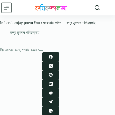
Skip
to
content
Ircher dorojay poem ইচ্ছের দরোজায় কবিতা – রুদ্র মুহম্মদ শহিদুল্লাহ
রুদ্র মুহম্মদ শহিদুল্লাহ
প্রিয়জনের কাছে শেয়ার করুন :—