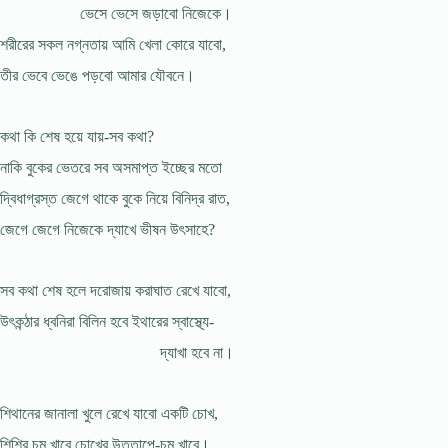
ভেসে ভেসে জড়াবো নিজেকে।
শরীরের সকল নগ্নতায় আমি খেলা কোরে যাবো,
তীর ভেবে ভেঙে পড়বো আমার যৌবনে।
কথা কি শেষ হয়ে যায়-সব কথা?
নাকি বুকের ভেতরে সব অসমাপ্ত ইচ্ছের মতো
দ্বিধাগ্রস্ত জেগে থাকে বুকে নিয়ে বিনিদ্র রাত,
জেগে জেগে নিজেকে দ্যাখে ভীষন উৎসাহে?
সব কথা শেষ হলে দরোজায় করাঘাত রেখে যাবো,
উৎকন্ঠার ধ্বনিরা বিলিন হবে ইথারের স্বাস্থ্যে-
দ্যাখা হবে না।
শিথানের জানালা খুলে রেখে যাবো একটি চোখ,
শিশির চুমু খাবে চোখের উত্তাপে-চুমু খাবে।