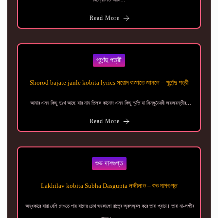
Read More
পূর্ণেন্দু পত্রী
Shorod bajate janle kobita lyrics সরোদ বাজাতে জানলে – পূর্ণেন্দু পত্রী
আমার এমন কিছু দুঃখ আছে যার নাম তিলক কামোদ এমন কিছু স্মৃতি যা সিন্ধুভৈরবী জয়জয়ন্তীর…
Read More
শুভ দাশগুপ্ত
Lakhilav kobita Subha Dasgupta লক্ষ্মীলাভ – শুভ দাশগুপ্ত
অন্ধকারে যারা বেশি দেখতে পায় যাদের চোখ ঘনকালাে রাত্রে জ্বলজ্বল করে তারা প্যাচা। তারা মা-লক্ষ্মীর