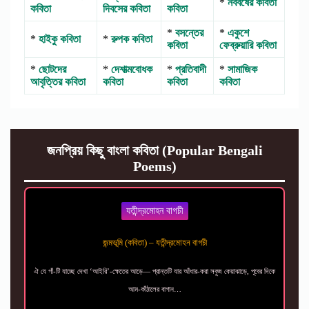
*
নববর্ষের কবিতা
কবিতা
দিবসের কবিতা
কবিতা
*
বসন্তের
*
একুশে
*
হাইকু কবিতা
*
রুপক কবিতা
কবিতা
ফেব্রুয়ারি কবিতা
*
ছোটদের
*
দেশাত্মবোধক
*
প্রতিবাদী
*
সামাজিক
আবৃত্তির কবিতা
কবিতা
কবিতা
কবিতা
জনপ্রিয় কিছু বাংলা কবিতা (Popular Bengali
Poems)
যতীন্দ্রমোহন বাগচী
জন্মভূমি (কবিতা) – যতীন্দ্রমোহন বাগচী
ঐ যে গাঁ-টি যাচ্ছে দেখা ‘আইরি’-ক্ষেতের আড়ে— প্রান্তটি যার আঁধার-করা সবুজ কেয়াঝাড়ে, পূবের দিকে
আম-কাঁঠালের বাগান…