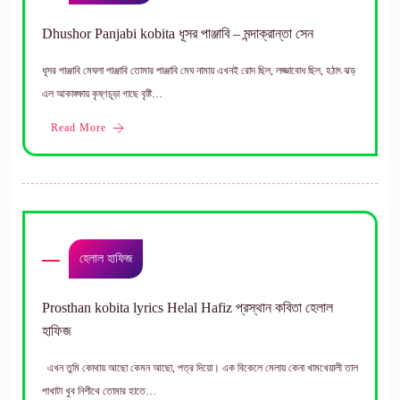
Dhushor Panjabi kobita ধূসর পাঞ্জাবি – মন্দাক্রান্তা সেন
ধূসর পাঞ্জাবি মেঘলা পাঞ্জাবি তােমার পাঞ্জাবি মেঘ নামায় এখনই রােদ ছিল, লজ্জাবােধ ছিল, হঠাৎ ঝড়
এল আকাঙ্ক্ষায় কৃষ্ণচূড়া গাছে বৃষ্টি…
Read More
হেলাল হাফিজ
Prosthan kobita lyrics Helal Hafiz প্রস্থান কবিতা হেলাল
হাফিজ
এখন তুমি কোথায় আছো কেমন আছো, পত্র দিয়ো। এক বিকেলে মেলায় কেনা খামখেয়ালী তাল
পাখাটা খুব নিশীথে তোমার হাতে…