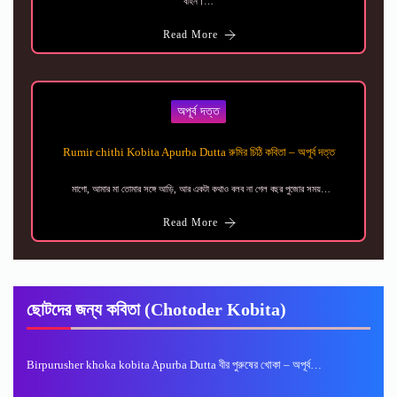
বাহন।…
Read More
অপূর্ব দত্ত
Rumir chithi Kobita Apurba Dutta রুমির চিঠি কবিতা – অপূর্ব দত্ত
মাগো, আমার মা তোমার সঙ্গে আড়ি, আর একটা কথাও বলব না গেল বছর পুজোর সময়…
Read More
ছোটদের জন্য কবিতা (Chotoder Kobita)
Birpurusher khoka kobita Apurba Dutta বীর পুরুষের খোকা – অপূর্ব…