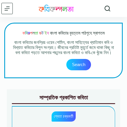
Skip
to
content
ক
বি
ক
ল্প
ল
তা
ড
ট
ই
ন
বাংলা কবিতার বৃহত্তম পাঠগৃহে স্বাগতম
বাংলা কবিতার জনপ্রিয় ওয়েব পোর্টাল, বাংলা সাহিত্যের খ্যাতিমান কবি ও
বিখ্যাত কবিতার বিপুল সংগ্রহ। জীবনের প্রতিটা মুহূর্তে জমে থাকা কিছু না
বলা কবিতা পড়তে আপনার পছন্দের বাংলা কবিতা ও কবি-কে খুঁজে নিন।
Search
Search
সাম্প্রতিক প্রকাশিত কবিতা
শ্বেতা চক্রবর্তী