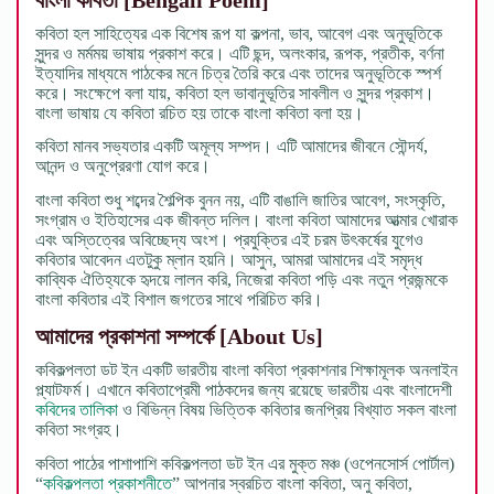
কবিতা হল সাহিত্যের এক বিশেষ রূপ যা কল্পনা, ভাব, আবেগ এবং অনুভূতিকে
সুন্দর ও মর্মময় ভাষায় প্রকাশ করে। এটি ছন্দ, অলংকার, রূপক, প্রতীক, বর্ণনা
ইত্যাদির মাধ্যমে পাঠকের মনে চিত্র তৈরি করে এবং তাদের অনুভূতিকে স্পর্শ
করে। সংক্ষেপে বলা যায়, কবিতা হল ভাবানুভূতির সাবলীল ও সুন্দর প্রকাশ।
বাংলা ভাষায় যে কবিতা রচিত হয় তাকে বাংলা কবিতা বলা হয়।
কবিতা মানব সভ্যতার একটি অমূল্য সম্পদ। এটি আমাদের জীবনে সৌন্দর্য,
আনন্দ ও অনুপ্রেরণা যোগ করে।
বাংলা কবিতা শুধু শব্দের শৈল্পিক বুনন নয়, এটি বাঙালি জাতির আবেগ, সংস্কৃতি,
সংগ্রাম ও ইতিহাসের এক জীবন্ত দলিল। বাংলা কবিতা আমাদের আত্মার খোরাক
এবং অস্তিত্বের অবিচ্ছেদ্য অংশ। প্রযুক্তির এই চরম উৎকর্ষের যুগেও
কবিতার আবেদন এতটুকু ম্লান হয়নি। আসুন, আমরা আমাদের এই সমৃদ্ধ
কাব্যিক ঐতিহ্যকে হৃদয়ে লালন করি, নিজেরা কবিতা পড়ি এবং নতুন প্রজন্মকে
বাংলা কবিতার এই বিশাল জগতের সাথে পরিচিত করি।
আমাদের প্রকাশনা সম্পর্কে
[About Us]
কবিকল্পলতা ডট ইন একটি ভারতীয় বাংলা কবিতা প্রকাশনার শিক্ষামূলক অনলাইন
প্ল্যাটফর্ম। এখানে কবিতাপ্রেমী পাঠকদের জন্য রয়েছে ভারতীয় এবং বাংলাদেশী
কবিদের তালিকা
ও বিভিন্ন বিষয় ভিত্তিক কবিতার জনপ্রিয় বিখ্যাত সকল বাংলা
কবিতা সংগ্রহ।
কবিতা পাঠের পাশাপাশি কবিকল্পলতা ডট ইন এর মুক্ত মঞ্চ (ওপেনসোর্স পোর্টাল)
“
কবিকল্পলতা প্রকাশনীতে
” আপনার স্বরচিত বাংলা কবিতা, অনু কবিতা,