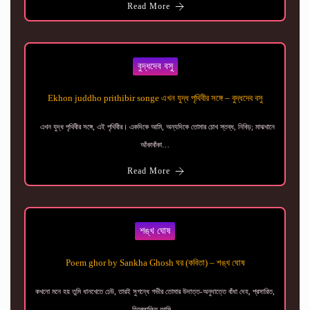
Read More
বুদ্ধদেব বসু
Ekhon juddho prithibir songe এখন যুদ্ধ পৃথিবীর সঙ্গে – বুদ্ধদেব বসু
এখন যুদ্ধ পৃথিবীর সঙ্গে, এই পৃথিবীর। একদিকে আমি, অন্যদিকে তােমার চোখ স্তব্ধ, নিবিড়; মাঝখানে
আঁকাবাঁকা…
Read More
শঙ্খ ঘোষ
Poem ghor by Sankha Ghosh ঘর (কবিতা) – শঙ্খ ঘোষ
কখনাে মনে হয় তুমি ধানখেতে ঢেউ, তারই সুগন্ধে গভীর তােমার উদাত্ত-অনুদাত্তে বাঁধা দেহ, প্রসারিত,
হিল্লোলিত আমি…