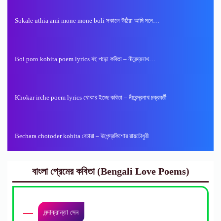
Sokale uthia ami mone mone boli সকালে উঠিয়া আমি মনে…
Boi poro kobita poem lyrics ব‌ই পড়ো কবিতা – নীরেন্দ্রনাথ…
Khokar irche poem lyrics খোকার ইচ্ছে কবিতা – নীরেন্দ্রনাথ চক্রবর্তী
Bechara chotoder kobita বেচারা – উপেন্দ্রকিশোর রায়চৌধুরী
বাংলা প্রেমের কবিতা (Bengali Love Poems)
মন্দাক্রান্তা সেন