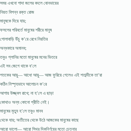
সময় এখনো শাদা জলের বদলে বোনভায়ের
নিয়ত বিপন্ন রক্ত রোজ
মানুষকে দিয়ে যায়;
ফসলের পরিবর্তে মানুষের শরীরে মানুষ
গোলাবাড়ি উঁচু ক’রে রেখে নিয়তির
অন্ধকারে অমানব;
তবুও গ্লানির মতো মানুষের মনের ভিতরে
এই সব জেগে থাকে ব’লে
শতকের আয়ু— আধো আয়ু— আজ ফুরিয়ে গেলেও এই শতাব্দীকে তা’রা
কঠিন নিস্পৃহভাবে আলোচন ক’রে
আশায় উজ্জ্বল রাখে; না হ’লে এ ছাড়া
কোথাও অন্য কোনো প্রীতি নেই।
মানুষের মৃত্যু হ’লে তবুও মানব
থেকে যায়; অতীতের থেকে উঠে আজকের মানুষের কাছে
আরো ভালো— আরো স্থির দিকনির্ণয়ের মতো চেতনার