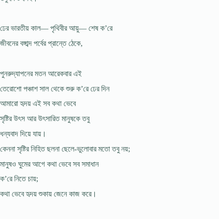
ঢের ভারতীয় কাল— পৃথিবীর আয়ু— শেষ ক’রে
জীবনের বঙ্গাব্দ পর্বের প্রান্তে ঠেকে,
পুনরুদ্‌যাপনের মতন আরেকবার এই
তেরোশো পঞ্চাশ সাল থেকে শুরু ক’রে ঢের দিন
আমারো হৃদয় এই সব কথা ভেবে
সৃষ্টির উৎস আর উৎসারিত মানুষকে তবু
ধন্যবাদ দিয়ে যায়।
কেননা সৃষ্টির নিহিত ছলনা ছেলে-ভুলোবার মতো তবু নয়;
মানুষও ঘুমের আগে কথা ভেবে সব সমাধান
ক’রে নিতে চায়;
কথা ভেবে হৃদয় শুকায় জেনে কাজ করে।