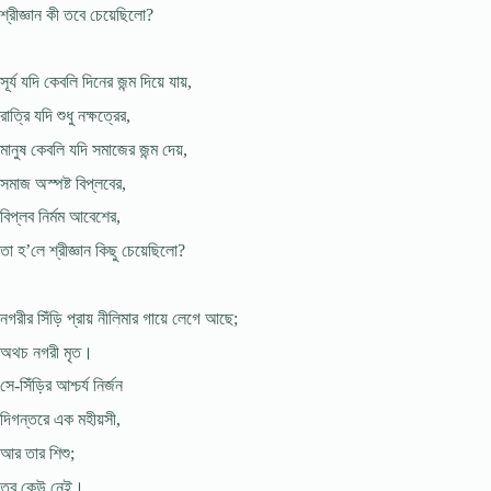
শ্রীজ্ঞান কী তবে চেয়েছিলো?
সূর্য যদি কেবলি দিনের জন্ম দিয়ে যায়,
রাত্রি যদি শুধু নক্ষত্রের,
মানুষ কেবলি যদি সমাজের জন্ম দেয়,
সমাজ অস্পষ্ট বিপ্লবের,
বিপ্লব নির্মম আবেশের,
তা হ’লে শ্রীজ্ঞান কিছু চেয়েছিলো?
নগরীর সিঁড়ি প্রায় নীলিমার গায়ে লেগে আছে;
অথচ নগরী মৃত।
সে-সিঁড়ির আশ্চর্য নির্জন
দিগন্তরে এক মহীয়সী,
আর তার শিশু;
তবু কেউ নেই।