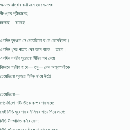
অনন্ত যাত্রার কথা মনে হয় সে-সময়
দীপঙ্কর শ্রীজ্ঞানের;
চলেছে— চলেছে—
একদিন বুদ্ধকে সে চেয়েছিলো ব’লে ভেবেছিলো।
একদিন ধূসর পাতায় যেই জ্ঞান থাকে— তাকে।
একদিন নগরীর ঘুরোনো সিঁড়ির পথ বেয়ে
বিজ্ঞানে প্রবীণ হ’য়ে— তবু— কেন অম্বাপালীকে
চেয়েছিলো প্রণয়ে নিবিড় হ’য়ে উঠে!
চেয়েছিলো—
পেয়েছিলো শ্রীমতীকে কম্প্র প্রাসাদে:
সেই সিঁড়ি ঘুরে প্রায় নীলিমার গায়ে গিয়ে লাগে;
সিঁড়ি উদ্ভাসিত ক’রে রোদ;
সিঁড়ি ধ’রে ওপরে ওঠার পথে আরেক রকম