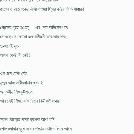
বাতাস ও আলোকের আসা-যাওয়া স্থির ক’রে কি অসাধারণ
প্রেমের প্রয়াণ? তবু— এই শেষ অনিমেষ পথে
দেখেছে সে কোনো এক মহীয়সী আর তার শিশু;
দু-জনেই মৃত।
অথবা কেউ কি নেই!
ওইখানে কেউ নেই।
মৃত্যু আজ নারীনর্দামার ক্বাথে;
অন্তহীন শিশুফুটপাতে;
আর সেই শিশুদের জনিতার কিউক্লীবতায়।
সকল রৌদ্রের মতো ব্যাপ্ত আশা যদি
গোলকধাঁধায় ঘুরে আবার প্রথম স্থানে ফিরে আসে