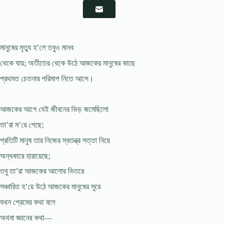
মানুষের মৃত্যু হ’লে তবুও মানব
থেকে যায়; অতীতের থেকে উঠে আজকের মানুষের কাছে
প্রথমত চেতনার পরিমাপ নিতে আসে।
আজকের আগে যেই জীবনের ভিড় জমেছিলো
তা’রা ম’রে গেছে;
প্রতিটি মানুষ তার নিজের স্বতন্ত্র সত্তা নিয়ে
অন্ধকারে হারায়েছে;
তবু তা’রা আজকের আলোর ভিতরে
সঞ্চারিত হ’য়ে উঠে আজকের মানুষের সুরে
যথন প্রেমের কথা বলে
অথবা জ্ঞানের কথা—