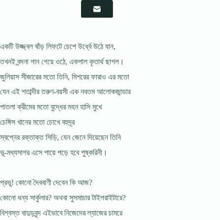
একটি উজ্জ্বল ষাঁড় লিফটে চেপে উর্ধ্বে উঠে যান,
তখনই বন্দনা গান গেয়ে ওঠে, একপাল কৃতার্থ ছাগল।
জুলিয়াস সীজারের মতো তিনি, মিশরের ফারাও এর মতো
যেন এই শতাব্দীর তরুণ-বয়সী এক নবতম আলোকজান্ডার
পাতলা ক্রীমের মতো বুদ্ধের মহন হাসি মুখে
চেঙ্গিস খানের মতো চোখে বহুদূর
স্বপ্নের রক্তাক্ত সিড়ি, যেন জেনে দিয়েছেন তিনি
ভূ-মধ্যসাগর এসে পায়ে পড়ে হবে পুষ্করিনী।
প্রভু! কোনো দৈববাণী দেবেন কি আজ?
কোনো ধন্য সার্কুলার? অথবা সুসমাচার টাইপরাইটারে?
বিশ্বস্ত বাদুড়বৃন্দ এইভাবে নিজেদের ল্যাজের চামরে