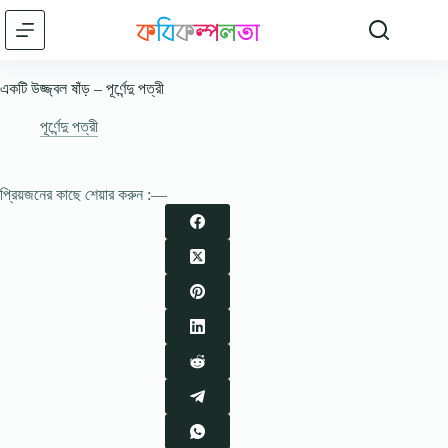
Skip
to
content
একটি উজ্জ্বল ষাঁড় – পূর্ণেন্দু পত্রী
পূর্ণেন্দু পত্রী
প্রিয়জনের কাছে শেয়ার করুন :—