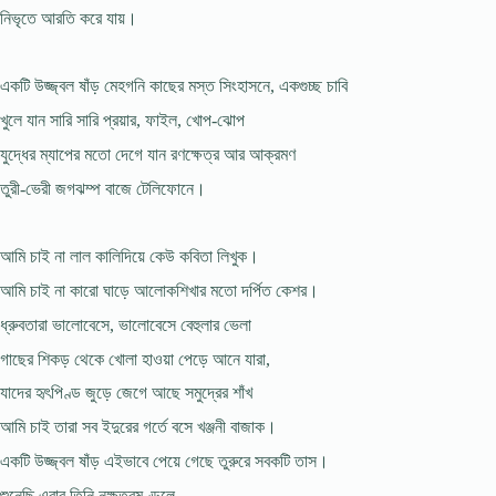
নিভৃতে আরতি করে যায়।
একটি উজ্জ্বল ষাঁড় মেহগনি কাছের মস্ত সিংহাসনে, একগুচ্ছ চাবি
খুলে যান সারি সারি প্রয়ার, ফাইল, খোপ-ঝোপ
যুদ্ধের ম্যাপের মতো দেগে যান রণক্ষেত্র আর আক্রমণ
তুরী-ভেরী জগঝম্প বাজে টেলিফোনে।
আমি চাই না লাল কালিদিয়ে কেউ কবিতা লিখুক।
আমি চাই না কারো ঘাড়ে আলোকশিখার মতো দর্পিত কেশর।
ধ্রুবতারা ভালোবেসে, ভালোবেসে বেহুলার ভেলা
গাছের শিকড় থেকে খোলা হাওয়া পেড়ে আনে যারা,
যাদের হৃৎপিণ্ড জুড়ে জেগে আছে সমুদ্রের শাঁখ
আমি চাই তারা সব ইদুরের গর্তে বসে খঞ্জনী বাজাক।
একটি উজ্জ্বল ষাঁড় এইভাবে পেয়ে গেছে তুরুরে সবকটি তাস।
শুনেছি এবার তিনি নক্ষত্রমণ্ডলে