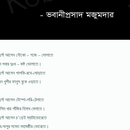
দুর্গা আসেন নৌকো – গজে – দোলাতে
ন সবার দুঃখ – কষ্ট ভোলাতে।
ুর্গা আসেন পালকি-রথে-ঘোড়াতে
ন খুশীর ফানুস বুকে ওড়াতে।
ুর্গা আসেন টেম্পো-লরি-ঠেলাতে
িম খায় পাঁজির হিসাব মেলাতে।
ুর্গা আসেন চ’ড়েই ম্যাটাডোরেতে
িব-অসুর সমেত মহাষষ্ঠীর ভোরেতে।