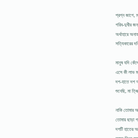
প্রশ্ন জাগে, ম
গরিব-দুখীর জন
অর্ধাহারে অনা
সত্যিকারের দ
মানুষ যদি কেঁ
এসে কী লাভ ম
দশ-হাতে দশ অস
শুনেছি, মা ত
নাকি তোমার অ
তোমায় ছাড়া গ
দশটি হাতের অ