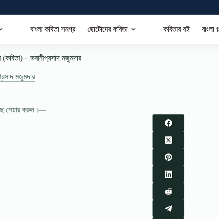
বাংলা কবিতা সমগ্র
ছোটোদের কবিতা
কবিতার বই
বাংলা গ
জয় (কবিতা) – ভবানীপ্রসাদ মজুমদার
্রসাদ মজুমদার
াছে শেয়ার করুন :—