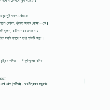
 হবে মা ,ফিরবে খুশি ঘরেতে ?
-অসুর পুষ্ট বারুদ-বোমাতে
 নাচন-কোঁদন, ধুঁকছে জগত্ কোমা – তে।
েই ধ্বংস, কাটবে সবার মনের ভয়
চিয়ে সবাই বলবে “ দুর্গা মাঈকী জয়”।
ৃত্তির কবিতা
#
দূর্গাপূজোর কবিতা
POST
 দেশ হোক (কবিতা) - ভবানীপ্রসাদ মজুমদার