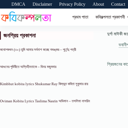
Skip
DMCA
Disclaimer
Privacy Policy
About
Contact
to
content
প্রথম পাতা
কবিকল্পলতা প্রকাশনী
দুর্গা মাঈকী 
জনপ্রিয় প্রকাশনা
ভবানীপ
কথোপকথন (৩০) তুমি আমার সর্বনাশ করেছ শুভঙ্কর – পূর্ণেন্দু পত্রী
প্রিয়জনের ক
আগুনের পৃথিবীতে অগ্নিহীনতাকে – বিনয় মজুমদার
Kimbhut kobita lyrics Shukumar Ray কিম্ভূত কবিতা সুকুমার রায়
Oviman Kobita Lyrics Taslima Nasrin অভিমান – তসলিমা নাসরিন