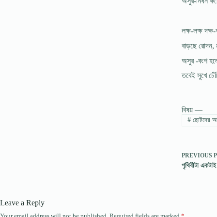
অসুর-নিধন কবে
লক্ষ-লক্ষ দক্ষ
বাড়ছে রোদন,
অসুর -বংশ হল
তবেই সুখে চেঁ
বিষয় —
#
ছোটদের আব
PREVIOUS
পৃথিবীটা একটাই
Leave a Reply
Your email address will not be published.
Required fields are marked
*