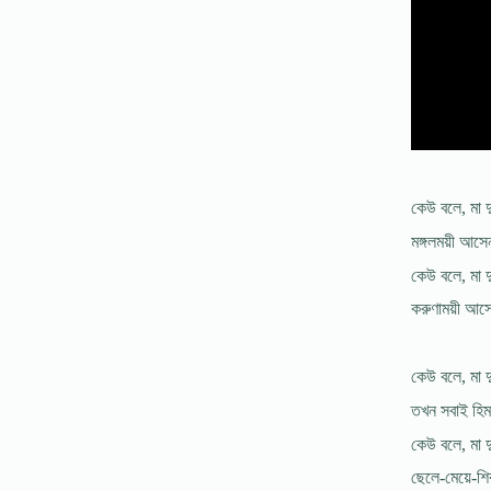
কেউ বলে, মা 
মঙ্গলময়ী আসে
কেউ বলে, মা দ
করুণাময়ী আসে
কেউ বলে, মা দ
তখন সবাই হিমস
কেউ বলে, মা দ
ছেলে-মেয়ে-শ