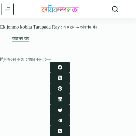
Skip
to
content
Ek jonmo kobita Tarapada Ray : এক জন্ম – তারাপদ রায়
তারাপদ রায়
প্রিয়জনের কাছে শেয়ার করুন :—