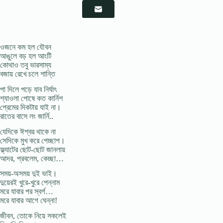
ওজনে কম হল যৌবন
আঙুলে বড় হল আংটি
কোথাও তবু ভারসাম্য
বজায় রেখে চলে শান্তি
পা দিলে পড়ে যাব নির্ঘাৎ
শ্যাওলা পােষে কত কার্নিশ
প্রেমের দিকটায় যাই না।
রাতের বাসে লং জার্নি..
যেদিকে ঈশ্বর থাকে না
সেদিকে মুখ করে পেচ্ছাপ।
ফ্ল্যাটের ছােট-ছােট জানলায়
আদর, প্রবলেম, কেচ্ছা…
সময়-অসময় দুই ভাই।
দুয়েরই খুরে-খুরে পেন্নাম
মরে যাবার পর স্বর্গ…
মরে যাবার আগে ঘেন্না!
জীবন, তােকে নিয়ে সকলেই