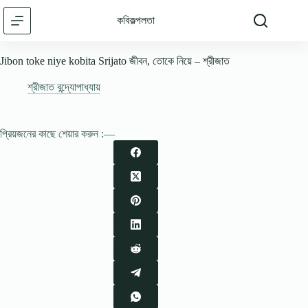
Skip
to
কবিকল্পলতা
content
Jibon toke niye kobita Srijato জীবন, তােকে নিয়ে – শ্রীজাত
শ্রীজাত বন্দ্যোপাধ্যায়
প্রিয়জনের কাছে শেয়ার করুন :—