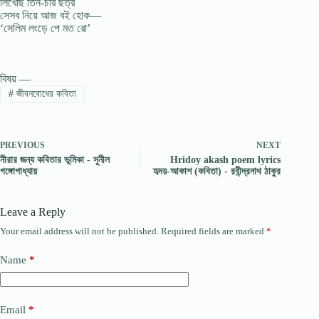
লিখেছি তিন-চার ছত্র
সেসব নিয়ে আজ বই হােক—
‘সেলিম লংড়ে পে মত রাে’
বিষয় —
#
জীবনবোধের কবিতা
PREVIOUS
NEXT
নীরার জন্য কবিতার ভূমিকা - সুনীল
Hridoy akash poem lyrics
গঙ্গোপাধ্যায়
হৃদয়-আকাশ (কবিতা) - রবীন্দ্রনাথ ঠাকুর
Leave a Reply
Your email address will not be published.
Required fields are marked
*
Name
*
Email
*