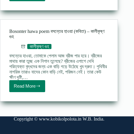
bedir
pashe
kobita
রক্তাক্ত
বেদীর
পাশে
Bosonter hawa poem বসন্তের হাওয়া (কবিতা) – কালীকৃষ্ণ
কবিতা
গুহ
কালীকৃষ্ণ
গুহ
কালীকৃষ্ণ গুহ
বসন্তের হাওয়া, তােমাকে পেলাম আজ ব্রীজ পার হয়ে। ব্রীজের
মাথায় কাৱা তুচ্ছ এক নিশান তুলেছে? ব্রীজের এপাশে দেখি
পরিত্যক্ত বৃদ্ধদের জন্য এক বাড়ি গড়ে উঠেছে খুব দ্রুত। পৃথিবীর
নাগরিক তারাও যাদের কোন বাড়ি নেই, পরিজন নেই। তারা কেউ
ক্ষীণ দৃষ্টি,…
Read More
Bosonter
hawa
poem
বসন্তের
হাওয়া
(কবিতা)
Copyright ©
www.kobikolpolota.in
W.B. India.
–
কালীকৃষ্ণ
গুহ