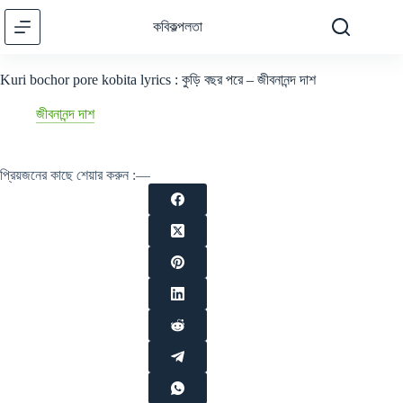
Skip
to
কবিকল্পলতা
content
Kuri bochor pore kobita lyrics : কুড়ি বছর পরে – জীবনানন্দ দাশ
জীবনানন্দ দাশ
প্রিয়জনের কাছে শেয়ার করুন :—