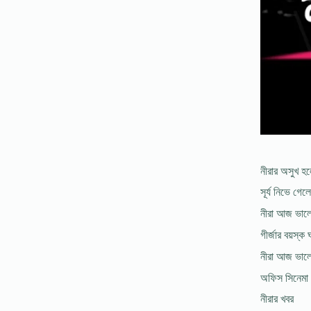
নীরার অসুখ হ
সূর্য নিভে গে
নীরা আজ ভা
গীর্জার বয়স্ক
নীরা আজ ভা
অফিস সিনেমা পা
নীরার খবর