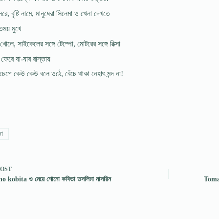
, বৃষ্টি নামে, মানুষেরা সিনেমা ও খেলা দেখতে
তিময় মুখে
 খোলে, সাইকেলের সঙ্গে টেম্পো, মোটরের সঙ্গে রিক্সা
 ফেরে যা-যার রাস্তায়
 চেপে কেউ কেউ বলে ওঠে, বেঁচে থাকা নেহাৎ মন্দ না!
তা
POST
 kobita ও মেয়ে শোনো কবিতা তসলিমা নাসরিন
Tomak