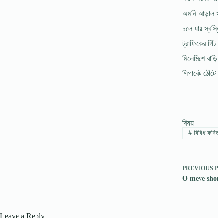
অমনি আড়াল সরে
চলে যায় স্বস্
ট্রাফিকের গিঁট
মিলেমিশে বাড়ি
সিগারেট ঠোঁটে
বিষয় —
#
বিবিধ কবি
PREVIOUS
O meye shono
Leave a Reply