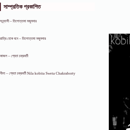
সাম্প্রতিক প্রকাশিত
সন্ন্যাসী – তিলোত্তমা মজুমদার
রাত্রি হোক বনে – তিলোত্তমা মজুমদার
কাজল – শ্বেতা চক্রবর্তী
নীলা – শ্বেতা চক্রবর্তী Nila kobita Sweta Chakraborty