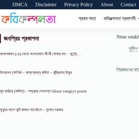
Skip
DMCA
Disclaimer
Privacy Policy
About
Contact
to
content
প্রথম পাতা
কবিকল্পলতা প্রকাশনী
Nirar osukh k
জনপ্রিয় প্রকাশনা
সুনীল গ
কথোপকথন (১৪) দেখো অনন্তকাল ঝিঁ ঝিঁ পোকার মত – পূর্ণেন্দু…
প্রিয়জনের ক
উদ্বোধন (ক্ষণিকা – কাব্যগ্রন্থ) কবিতা – রবীন্দ্রনাথ ঠাকুর
ঘুম ভাঙিয়ে (কবিতা) – সমরেন্দ্র সেনগুপ্ত Ghum vangiye poem
মৃত্যুর আগে তুমি কাজল পরে ছিলে – সুবোধ সরকার