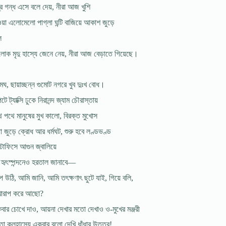
্র গন্ধ এসে বলে দেয়, নীরা আজ খুশি
য়া এলোমেলো পাগ্‌লা ঘন্টি বাজিয়ে আকাশ জুড়ে
ে
োক মৃদু হাস্যে জেনে নেয়, নীরা আজ বেড়াতে গিয়েছে।
ঘ, ছায়াচ্ছন্ন গুমোট নগরে খুব দুঃখ বোধ।
টে ট্যাক্সি ঢুকে নিরানন্দ জ্যাম চৌরাস্তায়
ে পথে মানুষের মুখ কালো, বিরক্ত মুখোস
 জুড়ে ক্রোধ আর ধর্মঘট, শুরু হবে লণ্ডভণ্ড
টাফিসে আগুন জ্বালিয়ে
 হৃৎস্পন্দনেও হরতাল জানাবে—
 উঠি, আমি জানি, আমি তৎক্ষণাৎ ছুটে যাই, গিয়ে বলি,
ন খারাপ করে আছো?
 একবার চোখে দাও, আয়না দেখার মতো দেখাও ও-মুখের মঞ্জরী
ো কলহাস্যে একবার বলো দেখি ধাঁধার উত্তর!