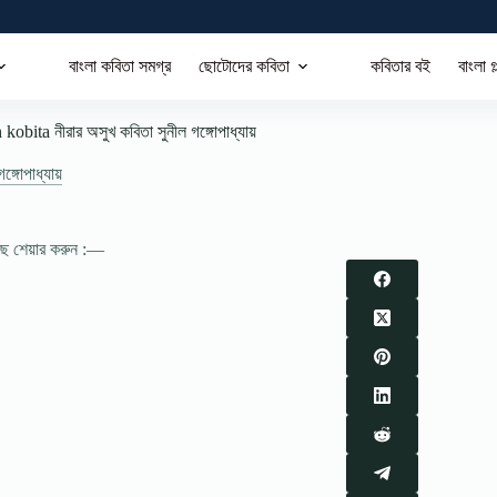
বাংলা কবিতা সমগ্র
ছোটোদের কবিতা
কবিতার বই
বাংলা গ
obita নীরার অসুখ কবিতা সুনীল গঙ্গোপাধ্যায়
ঙ্গোপাধ্যায়
াছে শেয়ার করুন :—