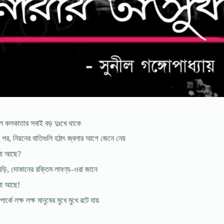
লে কলকাতার সবাই বড় দুঃখে থাকে
লে পর, নিয়নের বাতিগুলি হঠাৎ জ্বলার আগে জেনে নেয়
লো আছে?
 ঘড়ি, দোকানের রক্তিম লাবণ্য–ওরা জানে
লো আছে!
র্কে লক্ষ লক্ষ মানুষের মুখে মুখে রটে যায়