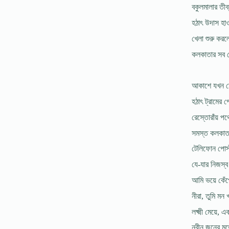
বকুলমালার তীব
হঠাৎ উদাস হাও
খেলা শুরু করল
কলকাতার সব ল
আকাশে যখন মে
হঠাৎ ট্রামের পে
রেস্তোরাঁয় পথ
সমস্ত কলকাতা
টেলিফোন পোস্
যে-যার নিজস্ব
আমি ভয়ে কেঁপে
নীরা, তুমি ম
লক্ষ্মী মেয়ে,
নবীন জনের মত