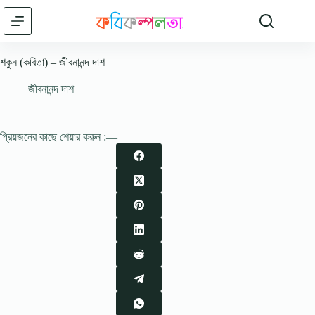
Skip
to
content
শকুন (কবিতা) – জীবনানন্দ দাশ
জীবনানন্দ দাশ
প্রিয়জনের কাছে শেয়ার করুন :—