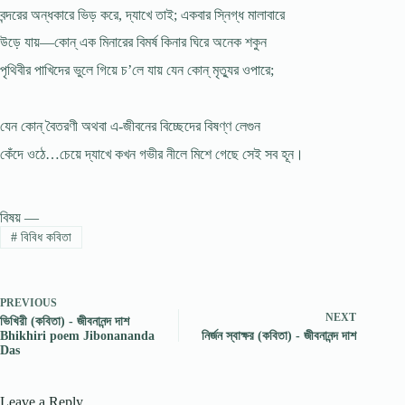
বন্দরের অন্ধকারে ভিড় করে, দ্যাখে তাই; একবার স্নিগ্ধ মালাবারে
উড়ে যায়—কোন্ এক মিনারের বিমর্ষ কিনার ঘিরে অনেক শকুন
পৃথিবীর পাখিদের ভুলে গিয়ে চ’লে যায় যেন কোন্ মৃত্যুর ওপারে;
যেন কোন্ বৈতরণী অথবা এ-জীবনের বিচ্ছেদের বিষণ্ণ লেগুন
কেঁদে ওঠে…চেয়ে দ্যাখে কখন গভীর নীলে মিশে গেছে সেই সব হূন।
বিষয় —
#
বিবিধ কবিতা
PREVIOUS
NEXT
ভিখিরী (কবিতা) - জীবনানন্দ দাশ
Bhikhiri poem Jibonananda
নির্জন স্বাক্ষর (কবিতা) - জীবনানন্দ দাশ
Das
Leave a Reply