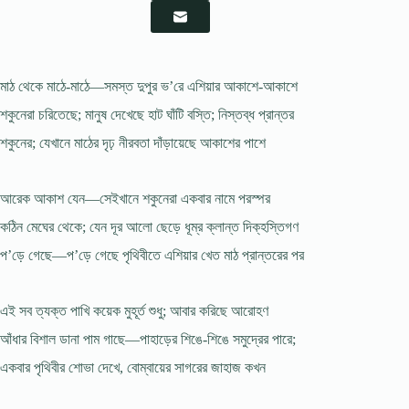
মাঠ থেকে মাঠে-মাঠে—সমস্ত দুপুর ভ’রে এশিয়ার আকাশে-আকাশে
শকুনেরা চরিতেছে; মানুষ দেখেছে হাট ঘাঁটি বস্তি; নিস্তব্ধ প্রান্তর
শকুনের; যেখানে মাঠের দৃঢ় নীরবতা দাঁড়ায়েছে আকাশের পাশে
আরেক আকাশ যেন—সেইখানে শকুনেরা একবার নামে পরস্পর
কঠিন মেঘের থেকে; যেন দূর আলো ছেড়ে ধূম্র ক্লান্ত দিক্‌হস্তিগণ
প’ড়ে গেছে—প’ড়ে গেছে পৃথিবীতে এশিয়ার খেত মাঠ প্রান্তরের পর
এই সব ত্যক্ত পাখি কয়েক মুহূর্ত শুধু; আবার করিছে আরোহণ
আঁধার বিশাল ডানা পাম গাছে—পাহাড়ের শিঙে-শিঙে সমুদ্রের পারে;
একবার পৃথিবীর শোভা দেখে, বোম্বায়ের সাগরের জাহাজ কখন