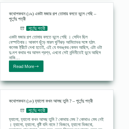
পত্রী
কথোপকথন (১৯) একটা মজার গল্প তোমায় বলতে ভুলে গেছি –
পূর্ণেন্দু পত্রী
পূর্ণেন্দু পত্রী
একটা মজার গল্প তোমায় বলতে ভুলে গেছি । সেদিন ছিল
বেস্পতিবার। আকাশ ছুঁড়ে মারল ঘুর্ণিঝড় আমিতাভর সঙ্গে হঠাৎ
কলেজ ষ্ট্রীটে দেখা হতেই, এই যে শুভঙ্কর কেমন আছিস, এটা ওটা
দু-দশ কথার পর আসল প্রশ্ন, এখনো সেই নন্দিনীতেই ডুবে আছিস
নাকি…
Read More
কথোপকথন
(১৯)
একটা
মজার
গল্প
তোমায়
বলতে
কথোপকথন (১৮) হ্যালো কখন আসছ তুমি ? – পূর্ণেন্দু পত্রী
ভুলে
গেছি
পূর্ণেন্দু পত্রী
–
হ্যালো, হ্যালো কখন আসছ তুমি ? কোথায় মেঘ ? কোথাও মেঘ নেই
পূর্ণেন্দু
। হ্যালো, হ্যালো, বৃষ্টি যদি নামে ? ভিজবে, হ্যালো ভিজবো,
পত্রী