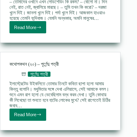
– তোমাদের ওখানে এখন লোডশেডিং কি রকম? – বোলো না। দিন
নেই, রাত নেই, জ্বালিয়ে মারছে। – তুমি তখন কি করো? – দরজা
খুলে দিই। জানলা খুলে দিই। পর্দা খুলে দিই। আজকাল হাওয়াও
হয়েছে তেমনি ফন্দিবাজ। যেমনি অন্ধকার, অমনি মানুষের…
Read More
কথোপকথন
(২১)
তোমাদের
ওখানে
এখন
লোডশেডিং
–
কথোপকথন (২০) – পূর্ণেন্দু পত্রী
পুর্ণেন্দু
পত্রী
পূর্ণেন্দু পত্রী
ইলাস্ট্রেটেড উইকলিতে তোমার তিনটে কবিতা ছাপা হলো আমায়
কিন্তু বলোনি। মধুমিতার সঙ্গে দেখা এলিয়াসে, সেই আমাকে বলল।
শুনে এমন রাগ হলো যে ভেবেছিলাম বন্ধ করব দেখা। তুমি কোথায়
কী লিখেছো তা শুনতে হবে হাটের লোকের মুখে? সেই রাগেতেই চিঠির
জবাব…
Read More
কথোপকথন
(২০)
–
পূর্ণেন্দু