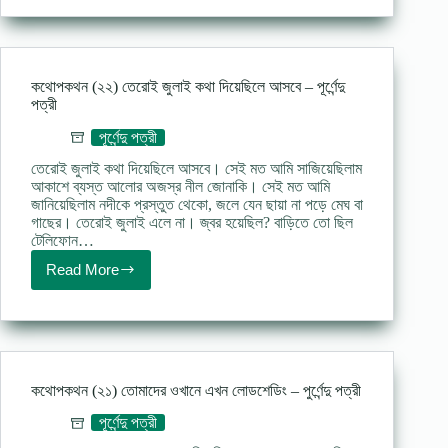
কাল
তোমাকে
ভেবেছি
বহুবার
–
কথোপকথন (২২) তেরোই জুলাই কথা দিয়েছিলে আসবে – পূর্ণেন্দু
পূর্ণেন্দু
পত্রী
পত্রী
পূর্ণেন্দু পত্রী
তেরোই জুলাই কথা দিয়েছিলে আসবে। সেই মত আমি সাজিয়েছিলাম
আকাশে ব্যস্ত আলোর অজস্র নীল জোনাকি। সেই মত আমি
জানিয়েছিলাম নদীকে প্রস্তুত থেকো, জলে যেন ছায়া না পড়ে মেঘ বা
গাছের। তেরোই জুলাই এলে না। জ্বর হয়েছিল? বাড়িতে তো ছিল
টেলিফোন…
Read More
কথোপকথন
(২২)
তেরোই
জুলাই
কথা
দিয়েছিলে
আসবে
কথোপকথন (২১) তোমাদের ওখানে এখন লোডশেডিং – পুর্ণেন্দু পত্রী
–
পূর্ণেন্দু
পূর্ণেন্দু পত্রী
পত্রী