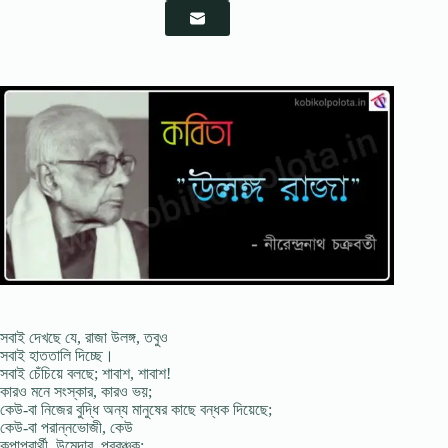
সবাই দেখছে যে, রাজা উলঙ্গ, তবুও
সবাই হাততালি দিচ্ছে।
সবাই চেঁচিয়ে বলছে; শাবাশ, শাবাশ!
কারও মনে সংস্কার, কারও ভয়;
কেউ-বা নিজের বুদ্ধি অন্য মানুষের কাছে বন্ধক দিয়েছে;
কেউ-বা পরান্নভোজী, কেউ
কৃপাপ্রার্থী, উমেদার, প্রবঞ্চক;