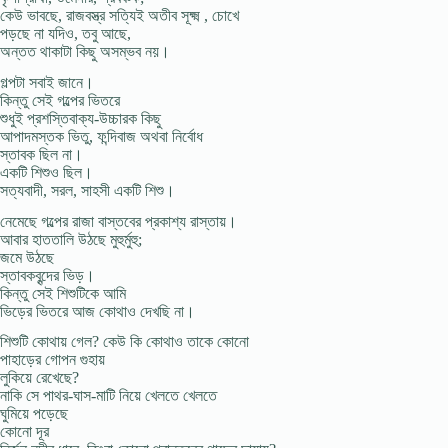
কেউ ভাবছে, রাজবস্ত্র সত্যিই অতীব সূক্ষ্ম , চোখে
পড়ছে না যদিও, তবু আছে,
অন্তত থাকাটা কিছু অসম্ভব নয়।
গল্পটা সবাই জানে।
কিন্তু সেই গল্পের ভিতরে
শুধুই প্রশস্তিবাক্য-উচ্চারক কিছু
আপাদমস্তক ভিতু, ফন্দিবাজ অথবা নির্বোধ
স্তাবক ছিল না।
একটি শিশুও ছিল।
সত্যবাদী, সরল, সাহসী একটি শিশু।
নেমেছে গল্পের রাজা বাস্তবের প্রকাশ্য রাস্তায়।
আবার হাততালি উঠছে মুহুর্মুহু;
জমে উঠছে
স্তাবকবৃন্দের ভিড়।
কিন্তু সেই শিশুটিকে আমি
ভিড়ের ভিতরে আজ কোথাও দেখছি না।
শিশুটি কোথায় গেল? কেউ কি কোথাও তাকে কোনো
পাহাড়ের গোপন গুহায়
লুকিয়ে রেখেছে?
নাকি সে পাথর-ঘাস-মাটি নিয়ে খেলতে খেলতে
ঘুমিয়ে পড়েছে
কোনো দূর