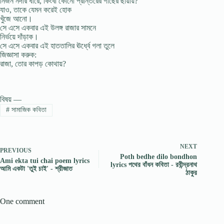
নির্জন নদীর ধারে, কিংবা কোনো প্রান্তরের গাছের ছায়ায়?
যাও, তাকে যেমন করেই হোক
খুঁজে আনো।
সে এসে একবার এই উলঙ্গ রাজার সামনে
নির্ভয়ে দাঁড়াক।
সে এসে একবার এই হাততালির ঊর্ধ্বে গলা তুলে
জিজ্ঞাসা করুক:
রাজা, তোর কাপড় কোথায়?
বিষয় —
#
সামাজিক কবিতা
NEXT
PREVIOUS
Poth bedhe dilo bondhon
Ami ekta tui chai poem lyrics
lyrics পথের বাঁধন কবিতা - রবীন্দ্রনাথ
আমি একটা 'তুই চাই' - শ্রীজাত
ঠাকুর
One comment