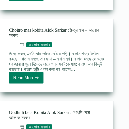
kobita
Alok
Sarkar
:
জ্যোতির্ময়
–
Choitro mas kobita Alok Sarkar : চৈত্র মাস – আলোক
আলোক
সরকার
সরকার
আলোক সরকার
ইচ্ছে করছে এখনি তার খোঁজে বেরিয়ে পড়ি। বাতাস গন্ধে টলটল
করছে। বাতাস বলছে তার ছায়া – মাখান মুখ। বাতাস বলছে সে ঘরের
সব জানালা খুলে দিয়েছে যাতে গন্ধ সবদিকে যায়; বাতাস আর কিছুই
বলছেনা। বাতাস তুমি একটা কথা বল বাতাস…
Read More
Choitro
mas
kobita
Alok
Sarkar
:
চৈত্র
Godhuli bela Kobita Alok Sarkar : গোধূলি বেলা –
মাস
আলোক সরকার
–
আলোক
আলোক সরকার