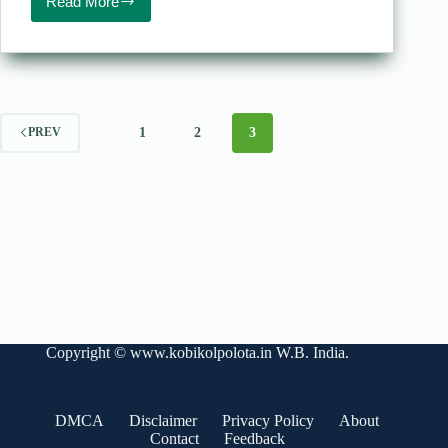
Read More
Ekjon
nari
kobita
Alok
Sarkar
:
একজন
নারী
1
2
3
PREV
–
আলোক
সরকার
Copyright ©
www.kobikolpolota.in
W.B. India.
DMCA
Disclaimer
Privacy Policy
About
Contact
Feedback