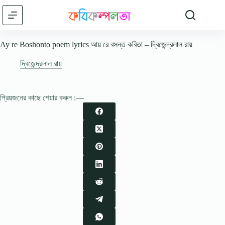
Skip
to
content
Ay re Boshonto poem lyrics আয় রে বসন্ত কবিতা – দ্বিজেন্দ্রলাল রায়
দ্বিজেন্দ্রলাল রায়
প্রিয়জনের কাছে শেয়ার করুন :—