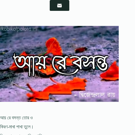
আয় রে বসন্ত তোর ও
কিরণ-মাখা পাখা তুলে।