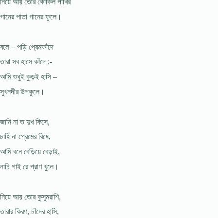
নিয়ে আয় তোর কোকিল পাখির
গানের পাতা গানের ফুলে।
বলে – পড়ি প্রেমফাঁদে
তারা সব হাসে কাঁদে ;-
আমি শুধুই কুড়ই হাসি –
সুখনদীর উপকূলে।
জানি না ত দুখ কিসে,
চাহি না প্রেমের বিষে,
আমি বনে বেড়িয়ে বেড়াই,
নাচি গাই রে প্রাণ খুলে।
নিয়ে আয় তোর কুসুমরাশি,
তারার কিরণ, চাঁদের হাসি,