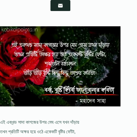
এই একখন্ড সাদা কাগজের উপর মেঘ এসে যখন দাঁড়ায়
তখন প্রতিটি অক্ষর হয়ে ওঠে একেকটি বৃষ্টির ফোঁটা,