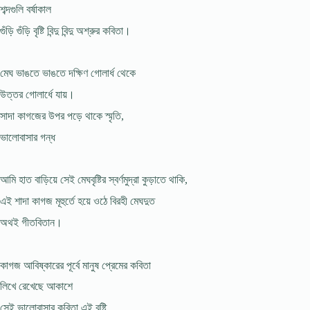
শব্দগুলি বর্ষাকাল
গুঁড়ি গুঁড়ি বৃষ্টি বিন্দু বিন্দু অশ্রুর কবিতা।
মেঘ ভাঙতে ভাঙতে দক্ষিণ গোলার্ধ থেকে
উত্তর গোলার্ধে যায়।
সাদা কাগজের উপর পড়ে থাকে স্মৃতি,
ভালোবাসার গন্ধ
আমি হাত বাড়িয়ে সেই মেঘবৃষ্টির স্বর্ণমুদ্রা কুড়াতে থাকি,
এই শাদা কাগজ মূহুর্তে হয়ে ওঠে বিরহী মেঘদুত
অথই গীতবিতান।
কাগজ আবিষ্কারের পূর্বে মানুষ প্রেমের কবিতা
লিখে রেখেছে আকাশে
সেই ভালোবাসার কবিতা এই বৃষ্টি,