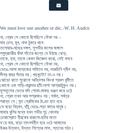
We must love one another or die, -W. H. Audcn
না, প্রেম সে কোনাে ছিপছিপে নৌকা নয় –
যার চোখ, মুখ, নাক ঠুকরে খাবে
তলােয়ার-মাছের দঙ্গল, সুগভীর জলের জঙ্গলে
সমুদ্রচারীর বাঁকা দাঁতের জন্যে যে উঠছে বেড়ে,
তাকে, হ্যা, তাকে কেবল জিজ্ঞেস করাে, সেই বলবে
না, প্রেম সে কোনাে ছিপছিপে নৌকা নয়,
ভেঙে-আসা জাহাজের পাটাতন নয়, দারুচিনি দ্বীপ নয়,
দীপ্র বাহুর সঁতার নয় ; খড়কুটো? তা-ও নয়।
ঝােড়াে রাতে পুরােনাে আটচালার কিংবা প্রবল বৃষ্টিতে
কোনাে এক গাড়ি-বারান্দার ছাঁট-লাগা আশ্রয়টুকুও নয়।
ফুসফুসের ভেতর যদি পােকা-মাকড় গুঞ্জন করে ওঠে
না, প্রেম তখন আর শুশ্রুষাও নয় ; সর্বদা, সর্বত্র
পরান্ত সে ; মৃত প্রেমিকের ঠাণ্ডা হাত ধরে
সে বড়াে বিহ্বল, হাঁটু ভেঙে-পড়া কাতর মানুষ।
মাথার খুলির মধ্যে যখন গভীর গূঢ় বেদনার
চোরাস্রোত হীরকের ধারালাে-ছটার মতাে
ব’য়ে যায়, বড়াে তাৎপর্যহীন হয়ে ওঠে আমাদের
উরুর উত্থান, উদ্যত শিশ্নের লাফ, স্তনের গঠন।