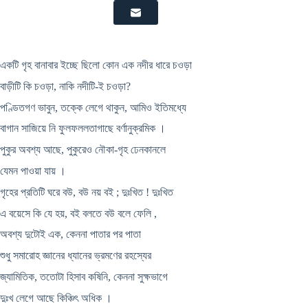
একটি গৃহ বানাবার ইচ্ছে ছিলো কোন এক নদীর ধারে চওড়া
বাড়ীটি কি চওড়া, নাকি নদীটি-ই চওড়া?
পণ্ডিতগণ ভাবুন, তক্কে লেগে থাকুন, আমিও ইতিমধ্যে
বাগান সাজিয়ে নি ফুলফললতাগাছে বর্ণানুক্রমিক ।
পুকুর অবশ্য আছে, পুকুরেও নৌকা-গৃহ ঢেনকানলে
যেমন পাওয়া যায় ।
গৃহের প্রতিটি ঘরে বউ, বউ নয় বই ; দুঃখিত ! দুঃখিত
এ বয়েসে কি যে হয়, বই বলতে বউ বলে ফেলি ,
অবশ্য দুটোই এক, কেননা পাতার পর পাতা
শুধু সমারোহ জ্ঞানের ধ্যানের ভ্রমণের রহস্যের
জ্যামিতিক, ততোটা হিসাব কষিনি, কেননা সুক্ষভাগে
দুঃখ লেগে আছে কিঞ্চিৎ অধিক ।