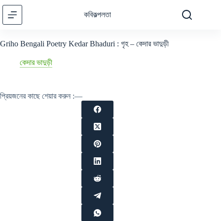
Skip
to
কবিকল্পলতা
content
Griho Bengali Poetry Kedar Bhaduri : গৃহ – কেদার ভাদুড়ী
কেদার ভাদুড়ী
প্রিয়জনের কাছে শেয়ার করুন :—