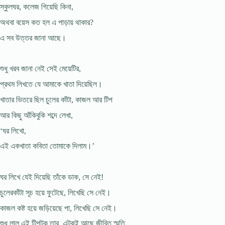
স্কুলঘর, কলেজ গিয়েছি কিনা,
অথবা বয়েস কত হল এ পাড়ায় থাকার?
এ সব উত্তর জানা আছে।
শুধু খরব জানা নেই সেই মেয়েটির,
প্রথম লিখতে যে আমাকে খাতা দিয়েছিল।
খাতার ভিতরে ছিল চুলের কাঁটা, কাজল আর টিপ
আর কিছু আঁকিবুকি শব্দে লেখা,
‘ঘর লিখাে,
এই একখাতা কবিতা তােমাকে দিলাম।’
ঘর লিখে যেই দিয়েছি তাঁকে ডাক, সে নেই!
চুলেরকাঁটা সূচ হয়ে ফুটেছে, লিখেছি সে নেই।
কাজল কষ্ট হয়ে জড়িয়েছে পা, লিখেছি সে নেই।
শুধু লাল এই টিপটুকু তার, এটুকুই আছে জীবিত স্মৃতি