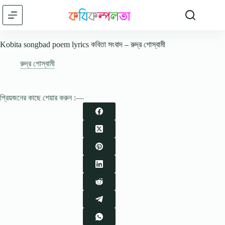
Skip
to
content
Kobita songbad poem lyrics কবিতা সংবাদ – রুদ্র গোস্বামী
রুদ্র গোস্বামী
প্রিয়জনের কাছে শেয়ার করুন :—