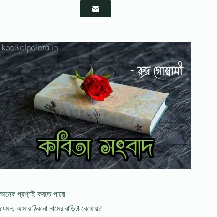
অনেক প্রশ্নই করতে পারাে
যেমন, আমার ঠিকানা নামের বাড়িটা কোথায়?