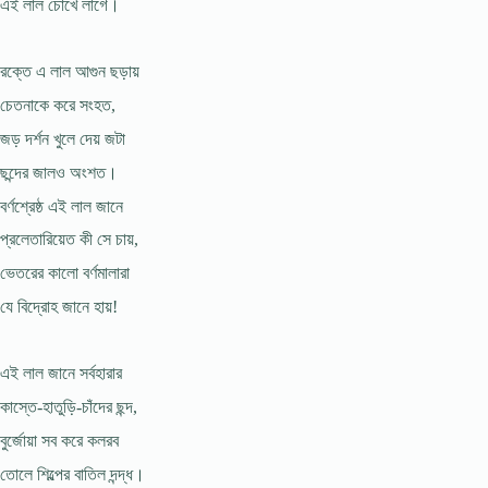
এই লাল চোখে লাগে।
রক্তে এ লাল আগুন ছড়ায়
চেতনাকে করে সংহত,
জড় দর্শন খুলে দেয় জটা
ছন্দের জালও অংশত।
বর্ণশ্রেষ্ঠ এই লাল জানে
প্রলেতারিয়েত কী সে চায়,
ভেতরের কালাে বর্ণমালারা
যে বিদ্রোহ জানে হায়!
এই লাল জানে সর্বহারার
কাস্তে-হাতুড়ি-চাঁদের ছন্দ,
বুর্জোয়া সব করে কলরব
তােলে শিল্পের বাতিল দন্দ্ধ।