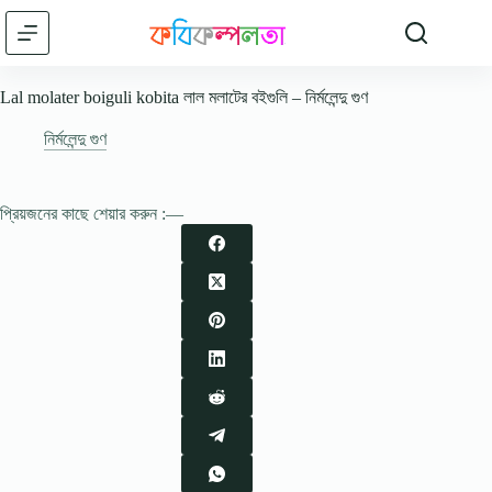
Skip
to
content
Lal molater boiguli kobita লাল মলাটের বইগুলি – নির্মলেন্দু গুণ
নির্মলেন্দু গুণ
প্রিয়জনের কাছে শেয়ার করুন :—