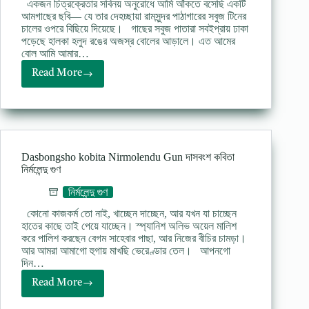
একজন চিত্রক্রেতার সবিনয় অনুরোধে আমি আঁকতে বসেছি একটি
na
আমগাছের ছবি— যে তার দেহচ্ছায়া রামসুন্দর পাঠাগারের সবুজ টিনের
rai
চালের ওপরে বিছিয়ে দিয়েছে। গাছের সবুজ পাতারা সবইপ্রায় ঢাকা
পড়েছে হালকা হলুদ রঙের অজস্র বোলের আড়ালে। এত আমের
বোল আমি আমার…
Read More
Boshonto
chitra
Nirmolendu
Gun
বসন্তচিত্র
কবিতা
Dasbongsho kobita Nirmolendu Gun দাসবংশ কবিতা
নির্মলেন্দু
নির্মলেন্দু গুণ
গুন
নির্মলেন্দু গুণ
কোনো কাজকর্ম তো নাই, খাচ্ছেন দাচ্ছেন, আর যখন যা চাচ্ছেন
হাতের কাছে তাই পেয়ে যাচ্ছেন। স্প্যানিশ অলিভ অয়েল মালিশ
করে পালিশ করছেন বেগম সাহেবার পাছা, আর নিজের বীচির চামড়া।
আর আমরা আমাগো হুগায় মাখছি ভেরেণ্ডার তেল। আপনগো
দিন…
Read More
Dasbongsho
kobita