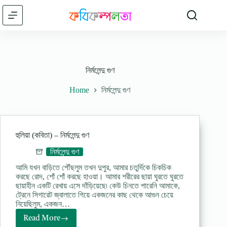
Skip
to
content
নির্মলেন্দু গুণ
Home
নির্মলেন্দু গুণ
হুলিয়া (কবিতা) – নির্মলেন্দু গুণ
নির্মলেন্দু গুণ
আমি যখন বাড়িতে পৌঁছলুম তখন দুপুর, আমার চতুর্দিকে চিকচিক
করছে রোদ, শোঁ শোঁ করছে হাওয়া। আমার শরীরের ছায়া ঘুরতে ঘুরতে
ছায়াহীন একটি রেখায় এসে দাঁড়িয়েছে৷ কেউ চিনতে পারেনি আমাকে,
ট্রেনে সিগারেট জ্বালাতে গিয়ে একজনের কাছ থেকে আগুন চেয়ে
নিয়েছিলুম, একজন…
Read More
হুলিয়া