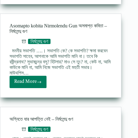
Nirmolendu
Gun
দাসবংশ
কবিতা
Asomapto kobita Nirmolendu Gun অসমাপ্ত কবিতা –
নির্মলেন্দু
নির্মলেন্দু গুণ
গুণ
নির্মলেন্দু গুণ
মননীয় সভাপতি ….। সভাপতি কে? কে সভাপতি? ক্ষমা করবেন
সভাপতি সাহেব, আপনাকে আমি সভাপতি মানি না। তবে কি
রবীন্দ্রনাথ? সুভাষচন্দ্র বসু? হিটলার? মাও সে তুং? না, কেউ না, আমি
কাউকে মানি না, আমি নিজে সভাপতি এই মহতী সভার।
মাউথপিস…
Read More
Asomapto
kobita
Nirmolendu
Gun
অসমাপ্ত
কবিতা
অগ্নিতে যার আপত্তি নেই – নির্মলেন্দু গুণ
–
নির্মলেন্দু
নির্মলেন্দু গুণ
গুণ