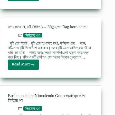
(কবিতা)
–
নির্মলেন্দু
গুণ
রাগ কোরো না, রাই (কবিতা) – নির্মলেন্দু গুণ Rag koro na rai
নির্মলেন্দু গুণ
বৃষ্টি তো হবেই। বৃষ্টি তো হওয়ারই কথা, বর্ষাকাল তো— আম,
কাঁঠাল ও বৃষ্টি মিলেমিশে একাকার। তবে বৃষ্টি এলে আমি প্রথমেই যা
করি, তা হলো—আমার ঘরের দরজা–জানালাগুলো ভালো করে বন্ধ
করে দিই। বৃষ্টির একটি ফোঁটাও যেন ঘরের ভিতরে ঢুকতে না…
Read More
রাগ
কোরো
না,
রাই
(কবিতা)
–
Boshonto chitra Nirmolendu Gun বসন্তচিত্র কবিতা
নির্মলেন্দু
নির্মলেন্দু গুন
গুণ
Rag
নির্মলেন্দু গুণ
koro