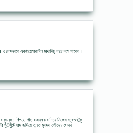
ও । ওরকমভাবে একঠায়েসারাদিন মাথানিচু করে বসে থাকো ।
ার কুচকুচে পিঁপড়ে পাড়ায়অন্ধকার দিয়ে নিজের বদূরত্বটুকু
টা খুঁটেখুঁটে ঘাম জমিয়ে তুলত মুখময় গৌড়ের সেসব