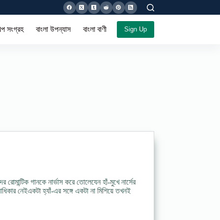
ল্প সংগ্রহ
বাংলা উপন্যাস
বাংলা বাণী সমগ্র
Sign Up
মান্টিক গানকে নার্ভাস করে তোলেযেন হাঁ-মুখে নার্সের
িকার নেইএকটা হ্যাঁ-এর সঙ্গে একটা না মিশিয়ে তখনই