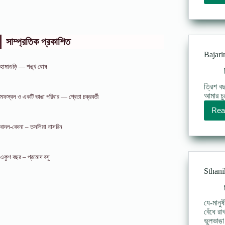
সাম্প্রতিক প্রকাশিত
Bajari
হামাগুড়ি — শঙ্খ ঘোষ
ত্রিশ ব
আমার চ
মফস্বল ও একটি ভাঙা পরিবার — শ্বেতা চক্রবর্তী
Rea
বাদল-বেদনা – তসলিমা নাসরিন
একুশ বছর – প্রমোদ বসু
Sthani
যে-মানুষ
বেঁধে র
ভুলভাঙ