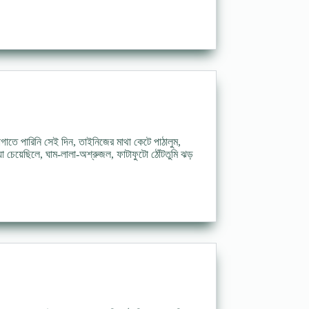
গাতে পারিনি সেই দিন, তাইনিজের মাথা কেটে পাঠালুম,
া চেয়েছিলে, ঘাম-লালা-অশ্রুজল, ফাটাফুটো ঠোঁটতুমি ঝড়