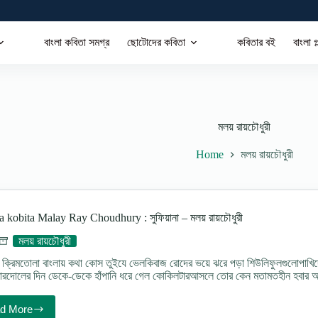
বাংলা কবিতা সমগ্র
ছোটোদের কবিতা
কবিতার বই
বাংলা গ
মলয় রায়চৌধুরী
Home
মলয় রায়চৌধুরী
a kobita Malay Ray Choudhury : সুফিয়ানা – মলয় রায়চৌধুরী
মলয় রায়চৌধুরী
ক্রিমতোলা বাংলায় কথা কোস তুইযে ভেলকিবাজ রোদের ভয়ে ঝরে পড়া শিউলিফুলগুলোপাখিদের রো
িটারদোলের দিন ডেকে-ডেকে হাঁপানি ধরে গেল কোকিলটারআসলে তোর কেন মতামতহীন হবার আধ
d More
Sufiana