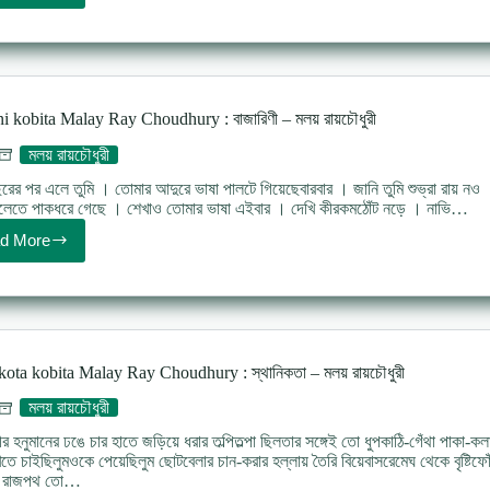
kobita
Malay
Ray
Choudhury
:
সুফিয়ানা
ni kobita Malay Ray Choudhury : বাজারিণী – মলয় রায়চৌধুরী
–
মলয়
মলয় রায়চৌধুরী
রায়চৌধুরী
ছরের পর এলে তুমি । তোমার আদুরে ভাষা পালটে গিয়েছেবারবার । জানি তুমি শুভ্রা রায় ন
ুলেতে পাকধরে গেছে । শেখাও তোমার ভাষা এইবার । দেখি কীরকমঠোঁট নড়ে । নাভি…
d More
Bajarini
kobita
Malay
Ray
Choudhury
:
বাজারিণী
kota kobita Malay Ray Choudhury : স্থানিকতা – মলয় রায়চৌধুরী
–
মলয়
মলয় রায়চৌধুরী
রায়চৌধুরী
ীর হনুমানের ঢঙে চার হাতে জড়িয়ে ধরার তল্পিতল্পা ছিলতার সঙ্গেই তো ধুপকাঠি-গেঁথা পাকা-কল
াখতে চাইছিলুমওকে পেয়েছিলুম ছোটবেলার চান-করার হল্লায় তৈরি বিয়েবাসরেমেঘ থেকে বৃষ্টিফোঁ
া রাজপথ তো…