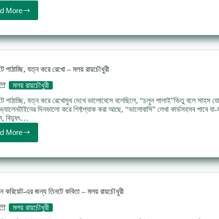
d More
Sthanikota
kobita
Malay
Ray
Choudhury
:
স্থানিকতা
ে পাঠাচ্ছি, যত্ন করে রেখো – মলয় রায়চৌধুরী
–
মলয়
মলয় রায়চৌধুরী
রায়চৌধুরী
টে পাঠাচ্ছি, যত্ন করে রেখোমুখ দেখে ভালোবেসে বলেছিলে, “চলুন পালাই”ভিতু বলে সাহস যো
যালেনটাইনের দিনভালো করে গিফ্টপ্যাক করা আছে, “ভালোবাসি” লেখা কার্ডসহসব পাবে যা-য
ে, বিদ্যুৎ…
d More
মাথা
কেটে
পাঠাচ্ছি,
যত্ন
করে
রেখো
–
িন করিয়েট-এর জন্য তিনটে কবিতা – মলয় রায়চৌধুরী
মলয়
রায়চৌধুরী
মলয় রায়চৌধুরী