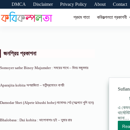
Skip
DMCA
Disclaimer
Privacy Policy
About
Contact
to
content
প্রথম পাতা
কবিকল্পলতা প্রকাশনী
জনপ্রিয় প্রকাশনা
Somoyer sathe Binoy Majumder : সময়ের সাথে – বিনয় মজুমদার
Aparajita kobita অপরাজিতা – যতীন্দ্রমোহন বাগচী
Sufian
Damodar Shet (Alpete khushi hobe) দামোদর শেঠ (অল্পেতে খুশি হবে)
এ কেমন 
থার্মোম
জানা…
Bhalobasa : Dui kobita : ভালোবাসাঃ দুই – তুষার রায়
Rea