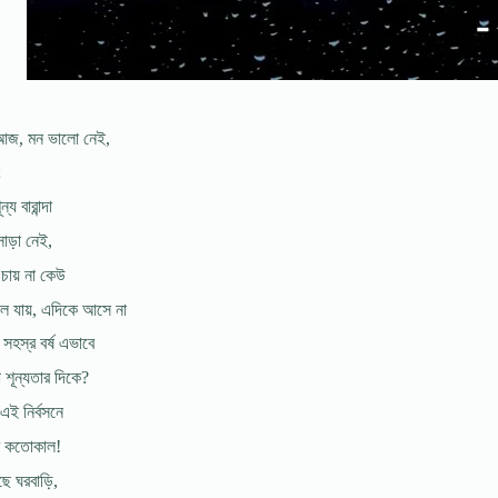
ে আজ, মন ভালো নেই,
;
্য বারান্দা
াড়া নেই,
চায় না কেউ
ে যায়, এদিকে আসে না
সহস্র বর্ষ এভাবে
 শূন্যতার দিকে?
এই নির্বসনে
 কতোকাল!
ছে ঘরবাড়ি,