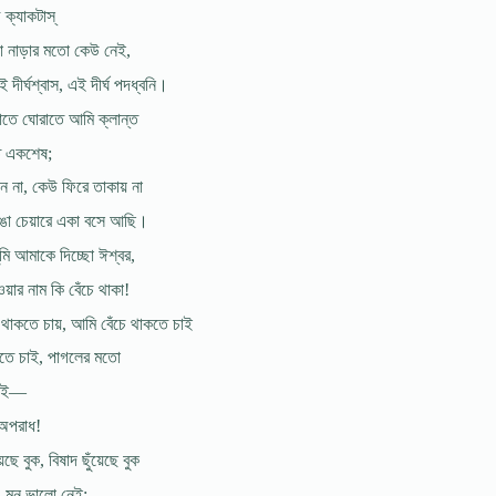
 ক্যাকটাস্
া নাড়ার মতো কেউ নেই,
এই দীর্ঘশ্বাস, এই দীর্ঘ পদধ্বনি।
তে ঘোরাতে আমি ক্লান্ত
ে একশেষ;
 না, কেউ ফিরে তাকায় না
ঙা চেয়ারে একা বসে আছি।
ুমি আমাকে দিচ্ছো ঈশ্বর,
য়ার নাম কি বেঁচে থাকা!
চে থাকতে চায়, আমি বেঁচে থাকতে চাই
তে চাই, পাগলের মতো
চাই—
অপরাধ!
ছে বুক, বিষাদ ছুঁয়েছে বুক
 মন ভালো নেই;