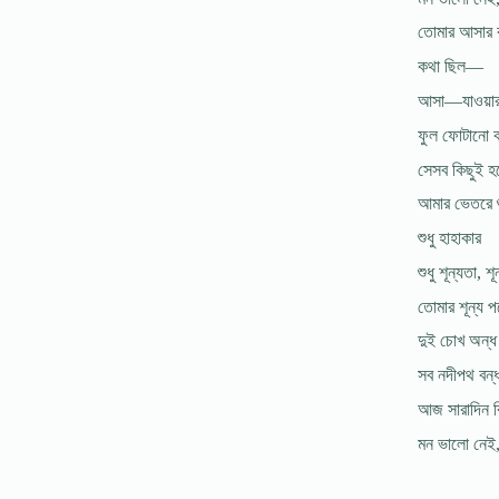
তোমার আসার ক
কথা ছিল—
আসা—যাওয়ার
ফুল ফোটানো 
সেসব কিছুই হ
আমার ভেতরে শ
শুধু হাহাকার
শুধু শূন্যতা, শ
তোমার শূন্য 
দুই চোখ অন্ধ
সব নদীপথ বন
আজ সারাদিন বি
মন ভালো নেই