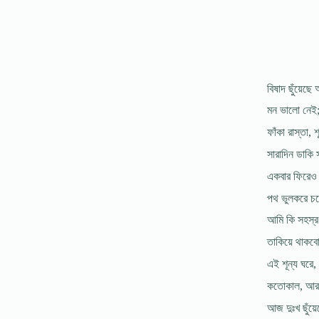
বিষাদ ছুঁয়েছ
মন ভালো নেই
ফাঁকা রাস্তা, শূন
সারাদিন ডাকি স
একবার ফিরেও 
পথ ভুলকরে চল
আমি কি সহস্র 
তাকিয়ে থাকবো
এই শূন্য ঘরে, 
কতোকাল, আর
আজ দুঃখ ছুঁয়ে