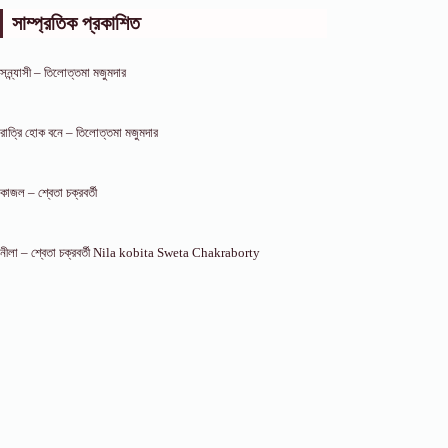
সাম্প্রতিক প্রকাশিত
সন্ন্যাসী – তিলোত্তমা মজুমদার
রাত্রি হোক বনে – তিলোত্তমা মজুমদার
কাজল – শ্বেতা চক্রবর্তী
নীলা – শ্বেতা চক্রবর্তী Nila kobita Sweta Chakraborty