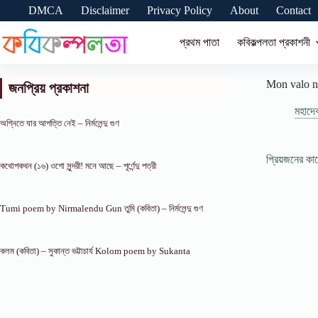
Skip
DMCA
Disclaimer
Privacy Policy
About
Contact
to
content
প্রথম পাতা
কবিকল্পলতা প্রকাশনী
Mon valo ne
জনপ্রিয় প্রকাশনা
মহাদেব
অগ্নিতে যার আপত্তি নেই – নির্মলেন্দু গুণ
প্রিয়জনের ক
কথোপকথন (১৬) ওগো সুন্দরী! মনে আছে – পূর্ণেন্দু পত্রী
Tumi poem by Nirmalendu Gun তুমি (কবিতা) – নির্মলেন্দু গুণ
কলম (কবিতা) – সুকান্ত ভট্টাচার্য Kolom poem by Sukanta