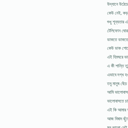
উদ্যানে উঠেচে
কেউ নেই, কড়
শুধু শূন্যতার 
টেলিফোন ঘোরা
ডাকতে ডাকত
কেউ ডাক শোনে
এই হিমঘরে ভা
এ কী শান্তি ত
এভাবে দগ্ধ হও
তবু মানুষ বেঁ
আমি ভালোবাস
ভালোবাসতে 
এই কি আমার 
আজ বিষাদ ছুঁয়ে
মন ভালো নেই,