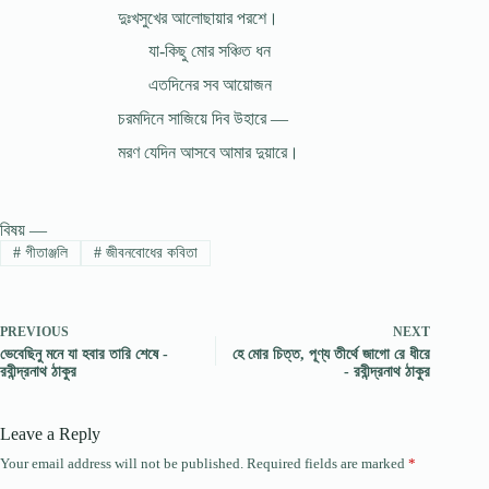
দুঃখসুখের আলোছায়ার পরশে।
যা-কিছু মোর সঞ্চিত ধন
এতদিনের সব আয়োজন
চরমদিনে সাজিয়ে দিব উহারে —
মরণ যেদিন আসবে আমার দুয়ারে।
বিষয় —
#
গীতাঞ্জলি
#
জীবনবোধের কবিতা
PREVIOUS
NEXT
ভেবেছিনু মনে যা হবার তারি শেষে -
হে মোর চিত্ত, পূণ্য তীর্থে জাগো রে ধীরে
রবীন্দ্রনাথ ঠাকুর
- রবীন্দ্রনাথ ঠাকুর
Leave a Reply
Your email address will not be published.
Required fields are marked
*