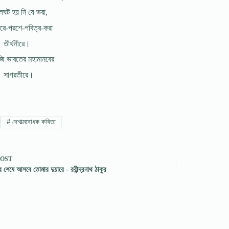
গলঘট হয় নি যে ভরা,
রে-পরশে-পবিত্র-করা
তীর্থনীরে।
 ভারতের মহামানবের
সাগরতীরে।
#
দেশাত্মবোধক কবিতা
POST
 শেষে আসবে তোমার দুয়ারে - রবীন্দ্রনাথ ঠাকুর