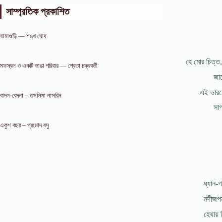
সাম্প্রতিক প্রকাশিত
হামাগুড়ি — শঙ্খ ঘোষ
হে মোর চিত্ত, 
মফস্বল ও একটি ভাঙা পরিবার — শ্বেতা চক্রবর্তী
জাগ
এই ভারত
বাদল-বেদনা – তসলিমা নাসরিন
সাগ
একুশ বছর – প্রমোদ বসু
ধ্যান-গ
নদীজপমা
হেথায় ন