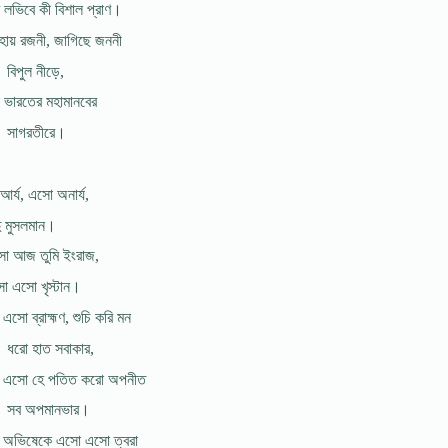
ম লভিবে কী বিশাল প্রাণ।
ায় রজনী, জাগিছে জননী
বিপুল নীড়ে,
ভারতের মহামানবের
সাগরতীরে।
র্য, এসো অনার্য,
দু মুসলমান।
 আজ তুমি ইংরাজ,
 এসো খৃস্টান।
এসো ব্রাহ্মণ, শুচি করি মন
ধরো হাত সবাকার,
এসো হে পতিত করো অপনীত
সব অপমানভার।
 অভিষেকে এসো এসো ত্বরা