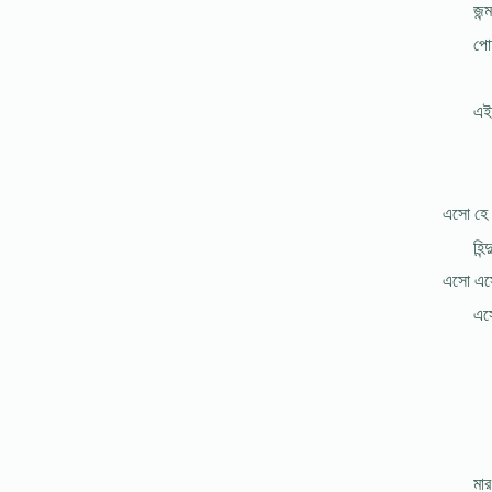
জন্
পোহ
এই 
এসো হে আ
হিন্
এসো এসো
এসো
মার