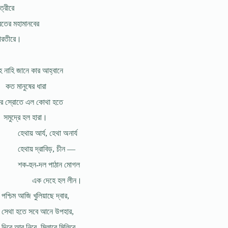
ত্রীরে
তের মহামানবের
রতীরে।
 নাহি জানে কার আহ্বানে
কত মানুষের ধারা
্বার স্রোতে এল কোথা হতে
সমুদ্রে হল হারা।
হেথায় আর্য, হেথা অনার্য
হেথায় দ্রাবিড়, চীন —
শক-হুন-দল পাঠান মোগল
এক দেহে হল লীন।
পশ্চিম আজি খুলিয়াছে দ্বার,
সেথা হতে সবে আনে উপহার,
দিবে আর নিবে, মিলাবে মিলিবে