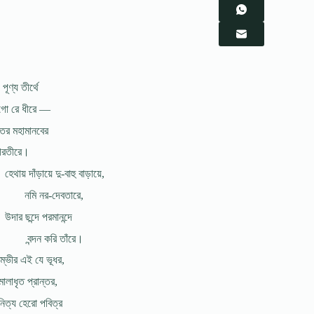
পূণ্য তীর্থে
ো রে ধীরে —
ের মহামানবের
রতীরে।
হেথায় দাঁড়ায়ে দু-বাহু বাড়ায়ে,
নমি নর-দেবতারে,
উদার ছন্দে পরমানন্দে
বন্দন করি তাঁরে।
ম্ভীর এই যে ভূধর,
লাধৃত প্রান্তর,
িত্য হেরো পবিত্র