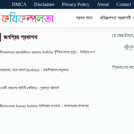
Skip
DMCA
Disclaimer
Privacy Policy
About
Contact
to
content
প্রথম পাতা
কবিকল্পলতা প্রকাশনী
হে মোর চিত্ত, 
জনপ্রিয় প্রকাশনা
রবীন্দ্
Purnimar moddhye mrittu kobita পূর্ণিমার মধ্যে মৃত্যু – নির্মলেন্দু গুণ
প্রিয়জনের ক
ভারতবর্ষ, হোক আদর্শ (kobita) – ভবানীপ্রসাদ মজুমদার
একটি মোরগের কাহিনী (কবিতা) – সুকান্ত ভট্টাচার্য
Beticrom haway kobita ব্যতিক্রম হাওয়ায় – মলয়শঙ্কর দাশগুপ্ত