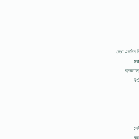
হেথা একদিন বি
মহা
হৃদয়তন্ত্র
উঠে
সেই
যজ্