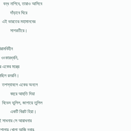
বন্ধ নাশিবে, তারাও আসিবে
দাঁড়াবে ঘিরে
এই ভারতের মহামানবের
সাগরতীরে।
রামবিহীন
 ওংকারধ্বনি,
ে একের মন্ত্রে
ছিল রনরনি।
তপস্যাবলে একের অনলে
বহুরে আহুতি দিয়া
বিভেদ ভুলিল, জাগায়ে তুলিল
একটি বিরাট হিয়া।
 সাধনার সে আরাধনার
ঞশালায় খোলা আজি দ্বার,