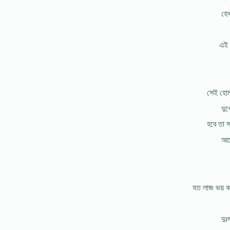
হেথ
এই ভ
সেই হোম
দুখ
হবে তা স
আছে
যত লাজ ভয় 
দুঃ