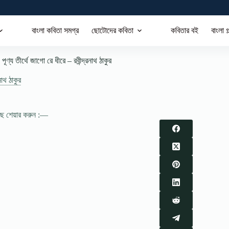
বাংলা কবিতা সমগ্র
ছোটোদের কবিতা
কবিতার বই
বাংলা গ
পূণ্য তীর্থে জাগো রে ধীরে – রবীন্দ্রনাথ ঠাকুর
রনাথ ঠাকুর
াছে শেয়ার করুন :—