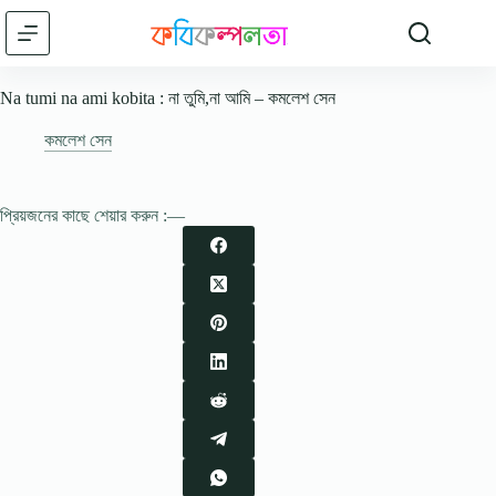
Skip
to
content
Na tumi na ami kobita : না তুমি,না আমি – কমলেশ সেন
কমলেশ সেন
প্রিয়জনের কাছে শেয়ার করুন :—