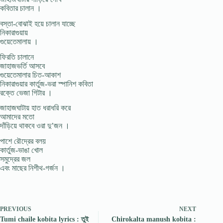
কবিতার চালান ।
বস্তা-বোঝাই হয়ে চালান যাচ্ছে
নিকারাগুয়ায়
গুয়েতেমালায় ।
ফিরতি চালানে
জাহাজভর্তি আসবে
গুয়েতেমালার চিত-আকাশ
নিকারাগুয়ার কার্তুজ-ভরা স্পানিশ কবিতা
রক্তে ভেজা গিটার ।
জাহাজঘাটায় হাত ধরাধরি করে
আমাদের মতো
দাঁড়িয়ে থাকবে ওরা দু’জন ।
পাশে রৌদ্রের বলয়
কার্তুজ-ভাঙা খোল
সমুদ্রের জল
এবং মাছের নিশীথ-গর্জন ।
PREVIOUS
NEXT
Tumi chaile kobita lyrics : তুই
Chirokalta manush kobita :