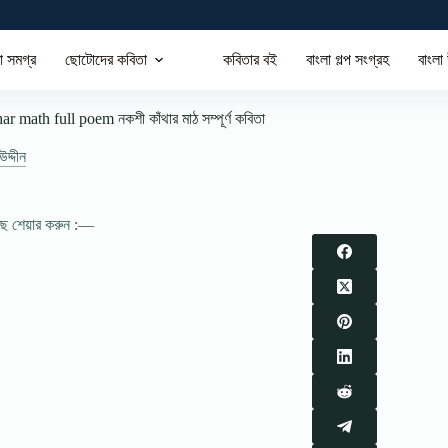
া সমগ্র
ছোটোদের কবিতা
কবিতার বই
বাংলা গল্প সংগ্রহ
বাংলা
r math full poem নকশী কাঁথার মাঠ সম্পূর্ণ কবিতা
দ্দীন
াছে শেয়ার করুন :—