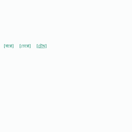
[বারো]
[তেরো]
[চৌদ্দ]