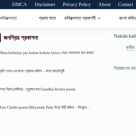
Skip
DMCA
Disclaimer
Privacy Policy
About
Contact
to
content
কবিকল্পলতা
প্রথম পাতা
কবিকল্পলতা প্রকাশনী
বাংলা কবিত
Nakshi katha
জনপ্রিয় প্রকাশনা
জসীম উ
Nera beltolay jay kobar kobita lyrics নেড়া বেলতলায় যায় কবার?
প্রিয়জনের ক
কৃতি ঘোষ-এর জন্য প্রেমের কবিতা – মলয় রায়চৌধুরী
গন্ধ বিচার (কবিতা) ‐ সুকুমার রায় Gondho bicher poem
Uro Chithi poem Dibyendu Palit উড়াে চিঠি কবিতা – দিব্যেন্দু…