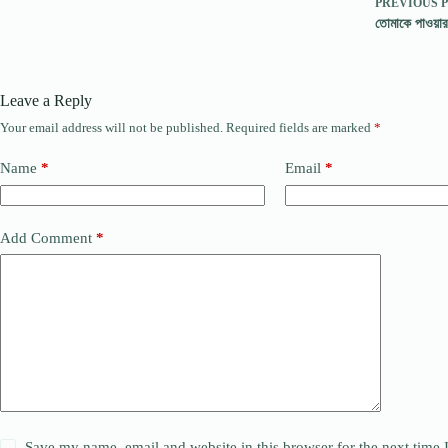
PREVIOUS
তোমাকে পাওয়ার 
Leave a Reply
Your email address will not be published.
Required fields are marked
*
Name
*
Email
*
Add Comment
*
Save my name, email and website in this browser for the next time