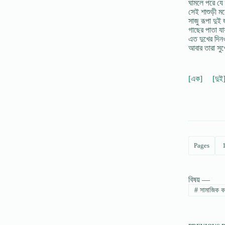
ঘামলে পরে যে
সেই শাশুড়ী ম
সাজু রূপা দুই
গাছের পাতা য
এত দুখের দি
আবার তারা সুখ
[এক]
[দুই
Pages
বিষয় —
#
সামাজিক ক