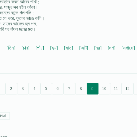
 তাহারে করত আবের পাখা ;
রে, সাজুর সব হইল ফাঁকা।
 জনেতে কান্দে গলাগলি ;
ায় যে ঝরে, ফুলের ভাঙে কলি।
নও তাদের আস্তে হল গত,
েরি ঘর বাঁধল মনের মত।
]
[তিন]
[চার]
[পাঁচ]
[ছয়]
[সাত]
[আট]
[নয়]
[দশ]
[এগারো]
1
2
3
4
5
6
7
8
9
10
11
12
বিতা