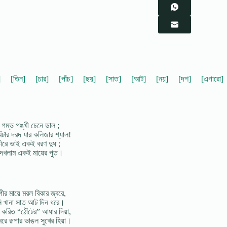
]
[তিন]
[চার]
[পাঁচ]
[ছয়]
[সাত]
[আট]
[নয়]
[দশ]
[এগারো]
ন গম্ভ পঙ্খী চেনে ডাল ;
িটার দরদ যার কলিজার শ্যাল!
ভীরে ভাই একই বরণ দুধ ;
দেখলাম একই মায়ের পুত।
পীর মায়ে মরল বিকার জ্বরে,
নি খানা সাত আট দিন ধরে।
 করিত “ঠোঁটের” আধার দিয়া,
রে রূপার ভাঙল সুখের হিয়া।