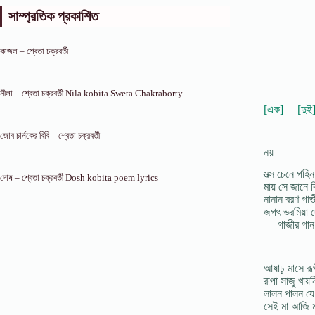
সাম্প্রতিক প্রকাশিত
কাজল – শ্বেতা চক্রবর্তী
নীলা – শ্বেতা চক্রবর্তী Nila kobita Sweta Chakraborty
[এক]
[দুই
জোব চার্নকের বিবি – শ্বেতা চক্রবর্তী
নয়
মত্স চেনে গহি
দোষ – শ্বেতা চক্রবর্তী Dosh kobita poem lyrics
মায় সে জানে ব
নানান বরণ গা
জগৎ ভরমিয়া 
— গাজীর গান
আষাঢ় মাসে রূ
রূপা সাজু খায়
লালন পালন যে
সেই মা আজি ম