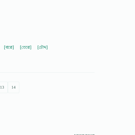
[বারো]
[তেরো]
[চৌদ্দ]
13
14