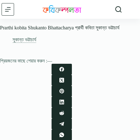
Skip
to
content
Prarthi kobita Shukanto Bhattacharya প্রার্থী কবিতা সুকান্ত ভট্টাচার্য
সুকান্ত ভট্টাচার্য
প্রিয়জনের কাছে শেয়ার করুন :—