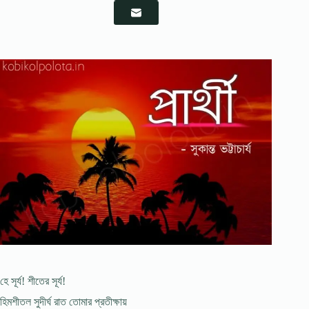
হে সূর্য! শীতের সূর্য!
হিমশীতল সুদীর্ঘ রাত তোমার প্রতীক্ষায়