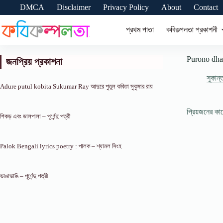
Skip
DMCA
Disclaimer
Privacy Policy
About
Contact
to
content
প্রথম পাতা
কবিকল্পলতা প্রকাশনী
Purono dhadha
জনপ্রিয় প্রকাশনা
সুকান্ত
Adure putul kobita Sukumar Ray আদুরে পুতুল কবিতা সুকুমার রায়
প্রিয়জনের ক
শিকড় এবং ডালপালা – পূর্ণেন্দু পত্রী
Palok Bengali lyrics poetry : পালক – শ্যামল সিংহ
ভাঙাভাঙি – পূর্ণেন্দু পত্রী