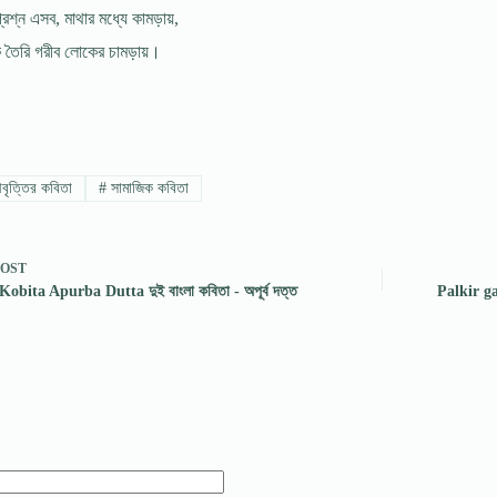
প্রশ্ন এসব, মাথার মধ্যে কামড়ায়,
 তৈরি গরীব লোকের চামড়ায়।
ৃত্তির কবিতা
#
সামাজিক কবিতা
POST
obita Apurba Dutta দুই বাংলা কবিতা - অপূর্ব দত্ত
Palkir gaa