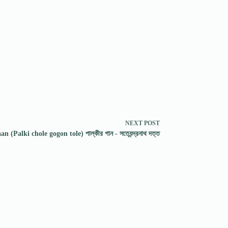
NEXT
POST
n (Palki chole gogon tole) পাল্কীর গান - সত্যেন্দ্রনাথ দত্ত