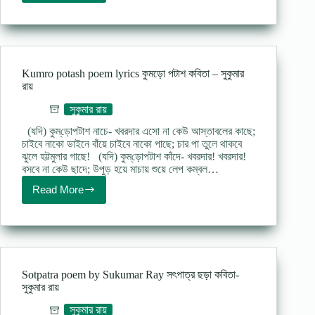
mushkil
poem
lyrics
কি
মুস্কিল
কবিতা
Kumro potash poem lyrics কুমড়ো পটাশ কবিতা – সুকুমার
–
রায়
সুকুমার
রায়
সুকুমার রায়
(যদি) কুম্‌‌ড়োপটাশ নাচে- খবরদার এসো না কেউ আস্তাবলের কাছে;
চাইবে নাকো ডাইনে বাঁয়ে চাইবে নাকো পাছে; চার পা তুলে থাকবে
ঝুলে হট্টমুলার গাছে! (যদি) কুম্‌‌ড়োপটাশ কাঁদে- খবরদার! খবরদার!
বসবে না কেউ ছাদে; উপুড় হয়ে মাচায় শুয়ে লেপ কম্বল…
Read More
Kumro
potash
poem
lyrics
কুমড়ো
পটাশ
কবিতা
Sotpatra poem by Sukumar Ray সৎপাত্র ছড়া কবিতা-
–
সুকুমার রায়
সুকুমার
রায়
সুকুমার রায়