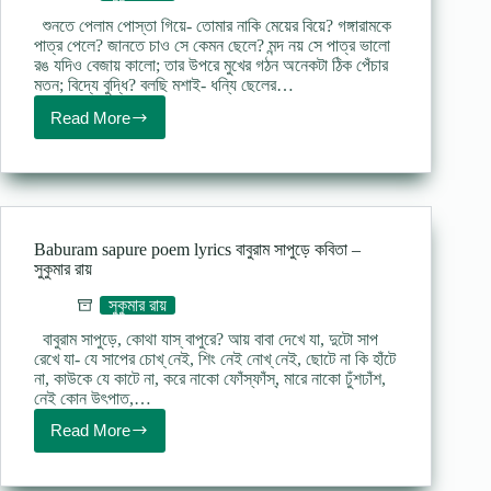
শুনতে পেলাম পোস্তা গিয়ে- তোমার নাকি মেয়ের বিয়ে? গঙ্গারামকে
পাত্র পেলে? জানতে চাও সে কেমন ছেলে? মন্দ নয় সে পাত্র ভালো
রঙ যদিও বেজায় কালো; তার উপরে মুখের গঠন অনেকটা ঠিক পেঁচার
মতন; বিদ্যে বুদ্ধি? বলছি মশাই- ধন্যি ছেলের…
Read More
Sotpatra
poem
by
Sukumar
Ray
সৎপাত্র
ছড়া
Baburam sapure poem lyrics বাবুরাম সাপুড়ে কবিতা –
কবিতা-
সুকুমার রায়
সুকুমার
রায়
সুকুমার রায়
বাবুরাম সাপুড়ে, কোথা যাস্‌ বাপুরে? আয় বাবা দেখে যা, দুটো সাপ
রেখে যা- যে সাপের চোখ্‌ নেই, শিং নেই নোখ্‌ নেই, ছোটে না কি হাঁটে
না, কাউকে যে কাটে না, করে নাকো ফোঁস্‌ফাঁস্‌, মারে নাকো ঢুঁশঢাঁশ,
নেই কোন উৎপাত,…
Read More
Baburam
sapure
poem