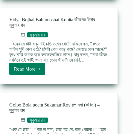
lyrics
বাবুরাম
সাপুড়ে
কবিতা
Vidya Bojhai Babumoshai Kobita জীবনের হিসাব –
–
সুকুমার রায়
সুকুমার
রায়
সুকুমার রায়
বিদ্যে বোঝাই বাবুমশাই চড়ি সখের বোটে, মাঝিরে কন, ”বলতে
পারিস সূর্যি কেন ওঠে? চাঁদটা কেন বাড়ে কমে? জোয়ার কেন আসে?”
বৃদ্ধ মাঝি অবাক হয়ে ফ্যালফ্যালিয়ে হাসে। বাবু বলেন, ”সারা জীবন
মরলিরে তুই খাটি, জ্ঞান বিনা তোর জীবনটা যে চারি…
Read More
Vidya
Bojhai
Babumoshai
Kobita
জীবনের
হিসাব
–
Golpo Bola poem Sukumar Roy গল্প বলা (কবিতা) –
সুকুমার
সুকুমার রায়
রায়
সুকুমার রায়
“এক যে রাজা’– “থাম না দাদা, রাজা নয় সে, রাজ পেয়াদা।” “তার