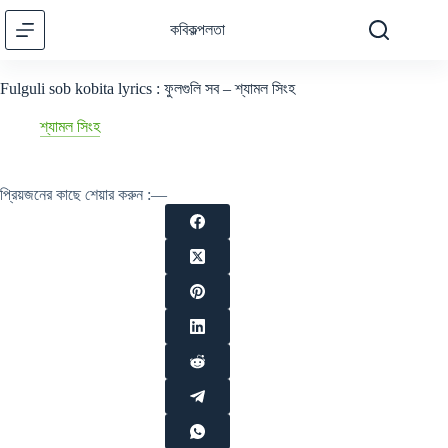
Skip
to
কবিকল্পলতা
content
Fulguli sob kobita lyrics : ফুলগুলি সব – শ্যামল সিংহ
শ্যামল সিংহ
প্রিয়জনের কাছে শেয়ার করুন :—