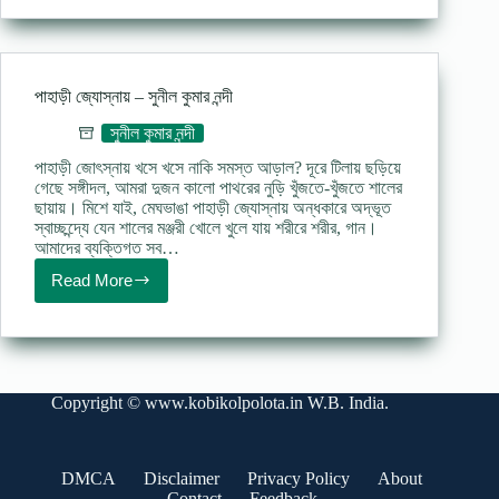
kobita
দুঃখের
শরিক
কবিতা
সুনীলকুমার
পাহাড়ী জ্যোস্নায় – সুনীল কুমার নন্দী
নন্দী
সুনীল কুমার নন্দী
পাহাড়ী জোৎস্নায় খসে খসে নাকি সমস্ত আড়াল? দূরে টিলায় ছড়িয়ে
গেছে সঙ্গীদল, আমরা দুজন কালো পাথরের নুড়ি খুঁজতে-খুঁজতে শালের
ছায়ায়। মিশে যাই, মেঘভাঙা পাহাড়ী জ্যোস্নায় অন্ধকারে অদ্ভূত
স্বাচ্ছন্দ্যে যেন শালের মঞ্জরী খোলে খুলে যায় শরীরে শরীর, গান।
আমাদের ব্যক্তিগত সব…
Read More
পাহাড়ী
জ্যোস্নায়
–
সুনীল
কুমার
নন্দী
Copyright ©
www.kobikolpolota.in
W.B. India.
DMCA
Disclaimer
Privacy Policy
About
Contact
Feedback