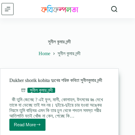
Skip
to
content
সুনীল কুমার নন্দী
Home
সুনীল কুমার নন্দী
Dukher shorik kobita দুঃখের শরিক কবিতা সুনীলকুমার নন্দী
সুনীল কুমার নন্দী
কী তুমি জেনেছ ? এই ফুল, মালী, কোলাহল, উৎসবের রঙ দেখে
তাকে যা ভেবেছ তাই সব নয়। দুইয়ে-দুইয়ে চার হওয়া অঙ্কের
নিয়মে তুমি বাড়িঘর এমন কি তার চুল থেকে পদতল সমস্ত শরীর
আতিপাতি যতই খোঁজ না কেন, পেরেছ কি…
Read More
Dukher
shorik