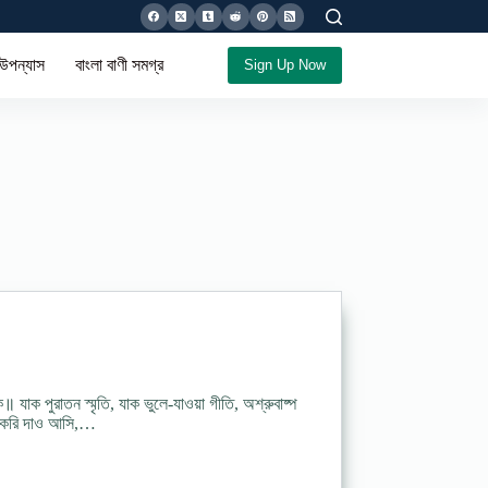
 উপন্যাস
বাংলা বাণী সমগ্র
Sign Up Now
 যাক পুরাতন স্মৃতি, যাক ভুলে-যাওয়া গীতি, অশ্রুবাষ্প
্ক করি দাও আসি,…