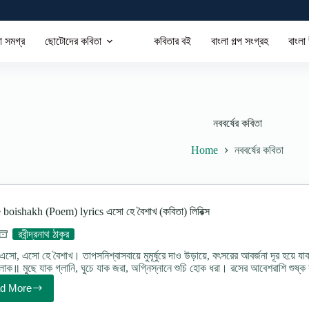
া সমগ্র
ছোটোদের কবিতা
কবিতার বই
বাংলা গল্প সংগ্রহ
বাংলা
নববর্ষের কবিতা
Home
নববর্ষের কবিতা
boishakh (Poem) lyrics এসো হে বৈশাখ (কবিতা) লিরিক্স
রবীন্দ্রনাথ ঠাকুর
ো, এসো হে বৈশাখ। তাপসনিশ্বাসবায়ে মুমূর্ষুরে দাও উড়ায়ে, বৎসরের আবর্জনা দূর হয়ে যাক॥
মিলাক॥ মুছে যাক গ্লানি, ঘুচে যাক জরা, অগ্নিস্নানে শুচি হোক ধরা। রসের আবেশরাশি শুষ
d More
Eso
he