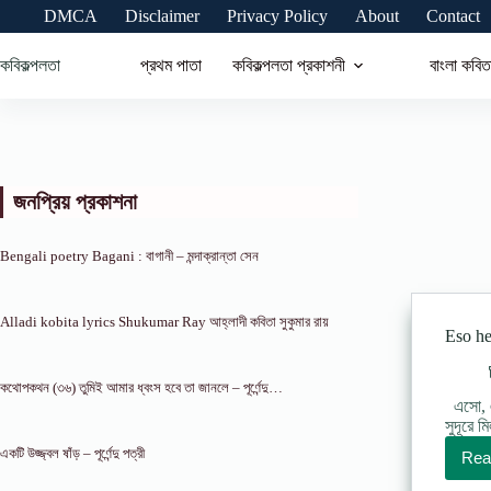
Skip
DMCA
Disclaimer
Privacy Policy
About
Contact
to
content
কবিকল্পলতা
প্রথম পাতা
কবিকল্পলতা প্রকাশনী
বাংলা কবিত
জনপ্রিয় প্রকাশনা
Bengali poetry Bagani : বাগানী – মন্দাক্রান্তা সেন
Alladi kobita lyrics Shukumar Ray আহ্লাদী কবিতা সুকুমার রায়
Eso he 
কথোপকথন (৩৬) তুমিই আমার ধ্বংস হবে তা জানলে – পূর্ণেন্দু…
এসো, এস
সুদূরে 
একটি উজ্জ্বল ষাঁড় – পূর্ণেন্দু পত্রী
Rea