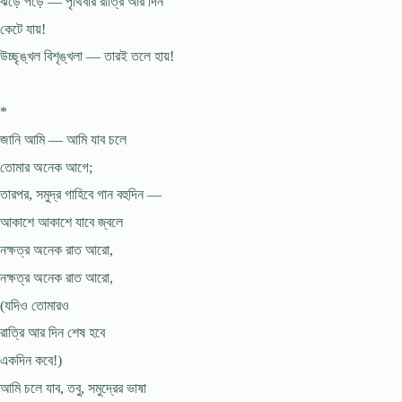
ঝড়ে পড়ে — পৃথিবীর রাত্রি আর দিন
কেটে যায়!
উচ্ছৃঙ্খল বিশৃঙ্খলা — তারই তলে হায়!
*
জানি আমি — আমি যাব চলে
তোমার অনেক আগে;
তারপর, সমুদ্র গাহিবে গান বহুদিন —
আকাশে আকাশে যাবে জ্বলে
নক্ষত্র অনেক রাত আরো,
নক্ষত্র অনেক রাত আরো,
(যদিও তোমারও
রাত্রি আর দিন শেষ হবে
একদিন কবে!)
আমি চলে যাব, তবু, সমুদ্রের ভাষা