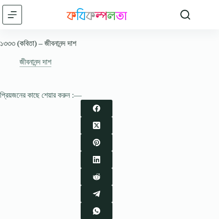
Skip
to
content
১৩৩৩ (কবিতা) – জীবনানন্দ দাশ
জীবনানন্দ দাশ
প্রিয়জনের কাছে শেয়ার করুন :—