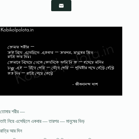
তোমার শরীর —
তাই নিয়ে এসেছিলে একবার — তারপর — মানুষের ভিড়
রাত্রি আর দিন