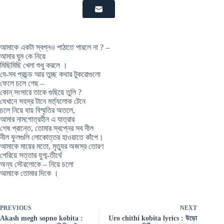
আমাকে একটা স্বপ্নও পাঠাতে পারলে না ? –
আমার ঘুম কে নিয়ে
মিছিমিছি খেলা শুধু করলে ।
যে-সব প্রচন্ড আর তুচ্ছ কথার টুকরোগুলো
ফেলে চলে গেছ –
কোন্ সংসারে তাকে গুছিয়ে তুলি ?
যেখানে সহস্র টানে মর্ত্যলোক টেনে
চলে নিয়ে যায় বিস্মৃতির অতলে,
আমার নামগোত্রহীন এ যাত্রার
শেষ প্রান্তে, তোমার স্বপ্নের সব নীল
নীল ফুলগুলি লোকোত্তর হাওয়াতে কাঁপে।
আমাকে মায়ের মতো, মৃত্যুর অজস্র তোরণ
পেরিয়ে সত্তার যুগ্ম-তীর্থে
অন্য সৌরলোকে – নিয়ে চলো
আমাকে তোমার দিকে ।
PREVIOUS
NEXT
Akash megh sopno kobita :
Uro chithi kobita lyrics : উড়ো