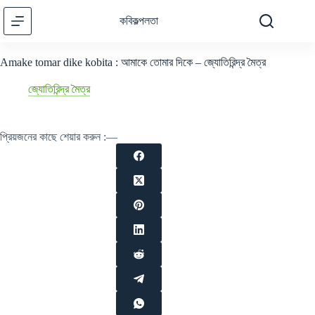
Skip
to
কবিকল্পলতা
content
Amake tomar dike kobita : আমাকে তোমার দিকে – জ্যোতিরিন্দ্র মৈত্র
জ্যোতিরিন্দ্র মৈত্র
প্রিয়জনের কাছে শেয়ার করুন :—