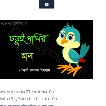
মস্ত বড় দালান-বাড়ির উই-লাগা ঐ কড়ির ফাঁকে
ছোট্ট একটি চড়াই-ছানা কেঁদে কেঁদে ডাক্‌ছে মা’কে।