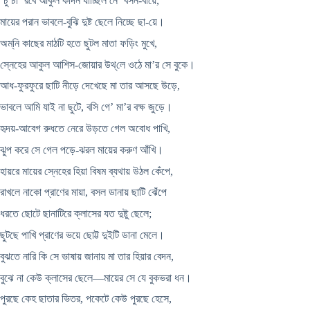
‌‘চুঁ চা’ রবে আকুল কাঁদন যাচ্ছিল নে’ বসন-বায়ে,
মায়ের পরান ভাবলে-বুঝি দুষ্ট ছেলে নিচ্ছে ছা-য়ে।
অম্‌নি কাছের মাঠটি হতে ছুটল মাতা ফড়িং মুখে,
স্নেহের আকুল আশিস-জোয়ার উথ্‌লে ওঠে মা’র সে বুকে।
আধ-ফুরফুরে ছাটি নীড়ে দেখেছে মা তার আসছে উড়ে,
ভাবলে আমি যাই না ছুটে, বসি গে’ মা’র বক্ষ জুড়ে।
হৃদয়-আবেগ রুধতে নেরে উড়তে গেল অবোধ পাখি,
ঝুপ করে সে গেল পড়ে-ঝরল মায়ের করুণ আঁখি।
হায়রে মায়ের স্নেহের হিয়া বিষম ব্যথায় উঠল কেঁপে,
রাখলে নাকো প্রাণের মায়া, বসল ডানায় ছাটি ঝেঁপে
ধরতে ছোটে ছানাটিরে ক্লাসের যত দুষ্টু ছেলে;
ছুটছে পাখি প্রাণের ভয়ে ছোট্ট দুইটি ডানা মেলে।
বুঝতে নারি কি সে ভাষায় জানায় মা তার হিয়ার বেদন,
বুঝে না কেউ ক্লাসের ছেলে—মায়ের সে যে বুকভরা ধন।
পুরছে কেহ ছাতার ভিতর, পকেটে কেউ পুরছে হেসে,