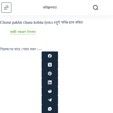
Skip
to
কবিকল্পলতা
content
Chorui pakhir chana kobita lyrics চড়ুই পাখির ছানা কবিতা
কাজী নজরুল ইসলাম
প্রিয়জনের কাছে শেয়ার করুন :—