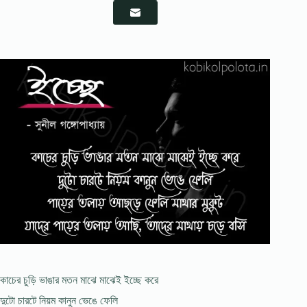
কাচের চুড়ি ভাঙার মতন মাঝে মাঝেই ইচ্ছে করে
দুটো চারটে নিয়ম কানুন ভেঙে ফেলি