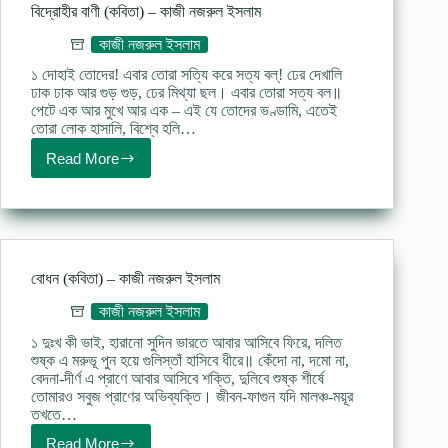
ইসলাম
বিদ্রোহীর বাণী (কবিতা) – কাজী নজরুল ইসলাম
কাজী নজরুল ইসলাম
১ দোহাই তোদের! এবার তোরা সত্যি করে সত্য বল্! ঢের দেখালি
ঢাক ঢাক আর গুড় গুড়, ঢের মিথ্যা ছল। এবার তোরা সত্য বল॥
পেটে এক আর মুখে আর এক – এই যে তোদের ভণ্ডামি, এতেই
তোরা লোক হাসালি, বিশ্বে হলি…
Read More
বিদ্রোহীর
বাণী
(কবিতা)
–
কাজী
নজরুল
ইসলাম
বোধন (কবিতা) – কাজী নজরুল ইসলাম
কাজী নজরুল ইসলাম
১ দুঃখ কী ভাই, হারানো সুদিন ভারতে আবার আসিবে ফিরে, দলিত
শুষ্ক এ মরুভূ পুন হয়ে গুলিস্তাঁ হাসিবে ধীরে॥ কেঁদো না, দমো না,
বেদনা-দীর্ণ এ প্রাণে আবার আসিবে শক্তি, দুলিবে শুষ্ক শীর্ষে
তোমারও সবুজ প্রাণের অভিব্যক্তি। জীবন-ফাগুন যদি মালঞ্চ-ময়ূর
তখতে…
Read More