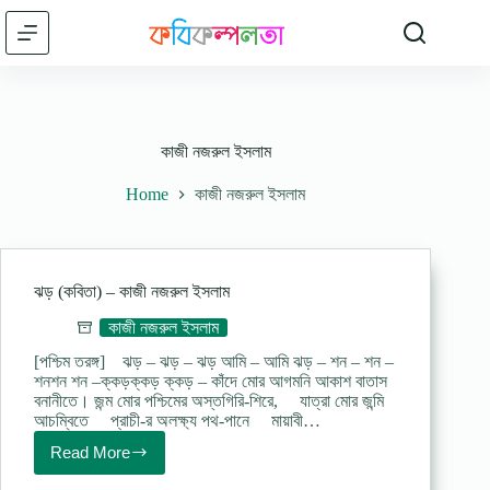
Skip
to
content
কাজী নজরুল ইসলাম
Home
কাজী নজরুল ইসলাম
ঝড় (কবিতা) – কাজী নজরুল ইসলাম
কাজী নজরুল ইসলাম
[পশ্চিম তরঙ্গ] ঝড় – ঝড় – ঝড় আমি – আমি ঝড় – শন – শন –
শনশন শন –ক্কড়ক্কড় ক্কড় – কাঁদে মোর আগমনি আকাশ বাতাস
বনানীতে। জন্ম মোর পশ্চিমের অস্তগিরি-শিরে, যাত্রা মোর জন্মি
আচম্বিতে প্রাচী-র অলক্ষ্য পথ-পানে মায়াবী…
Read More
ঝড়
(কবিতা)