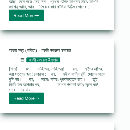
আজ মনে পড়ে সেই দিন – প্রথম যেদিন আপনার মাঝে আপনি
জাগিনু আমি, আর চিৎকার করি কাঁদিয়া উঠিল তোদের…
Read More
অভিশাপ
(কবিতা-
বিষের
বাঁশি)
–
কাজী
নজরুল
অভয়-মন্ত্র (কবিতা) – কাজী নজরুল ইসলাম
ইসলাম
কাজী নজরুল ইসলাম
[গান] বল, নাহি ভয়, নাহি ভয়! বল, মাভৈঃ মাভৈঃ,
জয় সত্যের জয়! কোরাস : বল, হউক গান্ধি বন্দি, মোদের সত্য
বন্দি নয়। বল, মাভৈঃ মাভৈঃ পুরুষোত্তম জয়। তুই
নির্ভর কর আপনার পর, আপন পতাকা কাঁধে তুলে ধর!
ওরে যে যায়…
Read More
অভয়-
মন্ত্র
(কবিতা)
–
কাজী
নজরুল