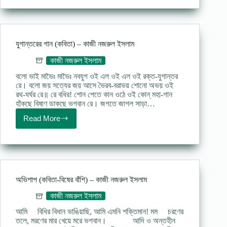
–
কাজী
নজরুল
ইসলাম
যুগান্তরের গান (কবিতা) – কাজী নজরুল ইসলাম
কাজী নজরুল ইসলাম
বলো ভাই মাভৈঃ মাভৈঃ নবযুগ ওই এল ওই এল ওই রক্ত-যুগান্তর
রে। বলো জয় সত্যের জয় আসে ভৈরব-বরাভয় শোনো অভয় ওই
রথ-ঘর্ঘর রে॥ রে বধির! শোন পেতে কান ওঠে ওই কোন্ মহা-গান
হাঁকছে বিষাণ ডাকছে ভগবান রে। জগতে জাগল সাড়া…
Read More
যুগান্তরের
গান
(কবিতা)
–
কাজী
নজরুল
ইসলাম
অভিশাপ (কবিতা-বিষের বাঁশি) – কাজী নজরুল ইসলাম
কাজী নজরুল ইসলাম
আমি বিধির বিধান ভাঙিয়াছি, আমি এমনি শক্তিমান! মম চরণের
তলে, মরণের মার খেয়ে মরে ভগবান। আদি ও অন্তহীন