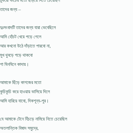
টুকরো কাঁচের মতো ছড়িয়ে দিতে চেয়েছিল
তাদের জন্য –
দুঃসংবাদটি তাদের জন্য যারা ভেবেছিলে
আমি হোঁচট খেয়ে পড়ে গেলে
আর কখনো উঠে দাঁড়াতে পারবো না,
মুখ থুবড়ে পড়ে থাকবো
গা ঘিনঘিনে কাদায়।
আমাকে ছিঁড়ে কাগজের মতো
কুচিকুচি করে হাওয়ায় ভাসিয়ে দিলে
আমি হারিয়ে যাবো, দিকশূন্য-পুর।
যে আমাকে টেনে হিঁচড়ে নামিয়ে নিতে চেয়েছিল
অতলান্তিক বিষাদ সমুদ্রে,