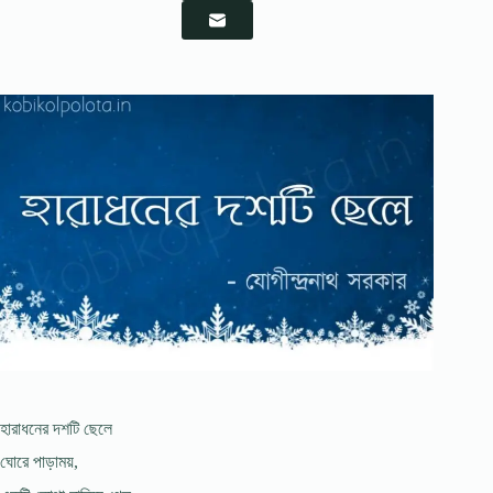
হারাধনের দশটি ছেলে
ঘোরে পাড়াময়,