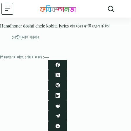
Skip
to
content
Haradhoner doshti chele kobita lyrics হারাধনের দশটি ছেলে কবিতা
যোগীন্দ্রনাথ সরকার
প্রিয়জনের কাছে শেয়ার করুন :—