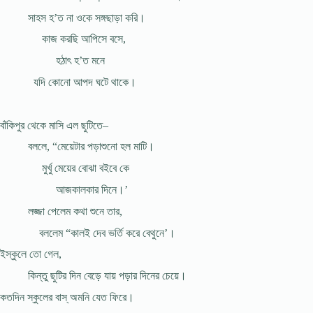
সাহস হ’ত না ওকে সঙ্গছাড়া করি।
কাজ করছি আপিসে বসে,
হঠাৎ হ’ত মনে
যদি কোনো আপদ ঘটে থাকে।
বাঁকিপুর থেকে মাসি এল ছুটিতে–
বললে, “মেয়েটার পড়াশুনো হল মাটি।
মুর্খু মেয়ের বোঝা বইবে কে
আজকালকার দিনে।’
লজ্জা পেলেম কথা শুনে তার,
বললেম “কালই দেব ভর্তি করে বেথুনে’।
ইস্কুলে তো গেল,
কিন্তু ছুটির দিন বেড়ে যায় পড়ার দিনের চেয়ে।
কতদিন স্কুলের বাস্‌ অমনি যেত ফিরে।