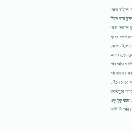
যেতে চাইলে 
নিয়ম করে বুক
রােজ সকালে ঘু
সুখের সকল গল
যেতে চাইলে য
আমার চেয়ে ঢ
তার আঁচলে শিউ
ভালােবাসার সব
চাইলে যেতে য
রাতদুপুরে লা
ওষুধটুকু যাচ্
আমি কি আর তা