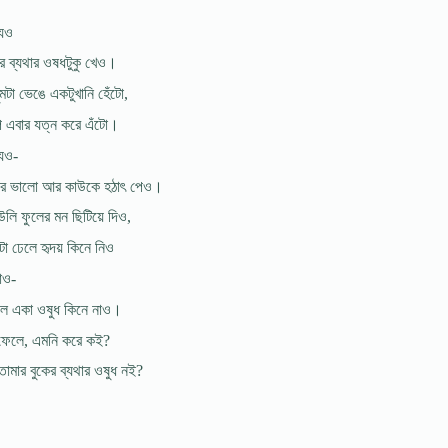
যেও
ের ব্যথার ওষধটুকু খেও।
মটা ভেঙে একটুখানি হেঁটো,
্প এবার যত্ন করে এঁটো।
েও-
ের ভালাে আর কাউকে হঠাৎ পেও।
লি ফুলের মন ছিটিয়ে দিও,
টা ঢেলে হৃদয় কিনে নিও
াও-
গলে একা ওষুধ কিনে নাও।
ছ ফেলে, এমনি করে কই?
েমার বুকের ব্যথার ওষুধ নই?