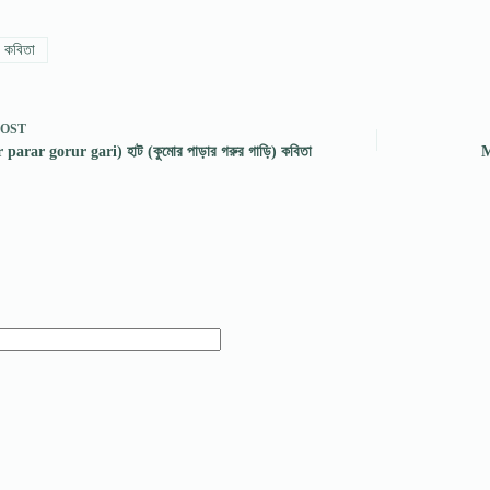
 কবিতা
POST
rar gorur gari) হাট (কুমোর পাড়ার গরুর গাড়ি) কবিতা
M