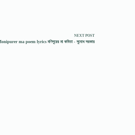
NEXT
POST
onipurer ma poem lyrics মণিপুরের মা কবিতা - সুবােধ সরকার