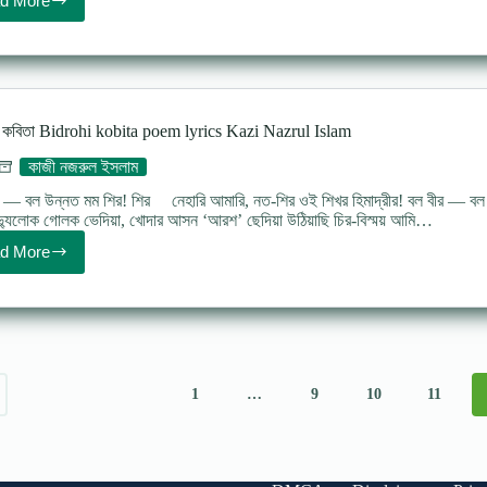
d More
Kuli
Mojur
poem
Lyrics
কুলি
মজুর
(কবিতা)
হী কবিতা Bidrohi kobita poem lyrics Kazi Nazrul Islam
–
কাজী
কাজী নজরুল ইসলাম
নজরুল
ইসলাম
— বল উন্নত মম শির! শির নেহারি আমারি, নত-শির ওই শিখর হিমাদ্রীর! বল বীর — বল মহাবিশ
্যুলোক গোলক ভেদিয়া, খোদার আসন ‘আরশ’ ছেদিয়া উঠিয়াছি চির-বিস্ময় আমি…
d More
বিদ্রোহী
কবিতা
Bidrohi
kobita
poem
lyrics
Kazi
Nazrul
1
…
9
10
11
Islam