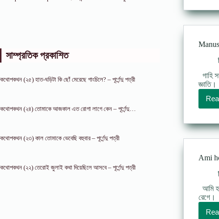
Manush
সাম্প্রতিক প্রকাশিত
গাহি সা
কথোপকথন (২৫) হাত-ঘড়িটা কি ছোঁ মেরেছে গাংচিলে? – পূর্ণেন্দু পত্রী
জ্ঞাতি। 
Rea
কথোপকথন (২৪) তোমাকে আজকাল এত রোগা লাগে কেন – পূর্ণেন্দু…
কথোপকথন (২৩) কাল তোমাকে ভেবেছি বহুবার – পূর্ণেন্দু পত্রী
Ami ho
কথোপকথন (২২) তেরোই জুলাই কথা দিয়েছিলে আসবে – পূর্ণেন্দু পত্রী
আমি হব 
রেগে। ব
Rea