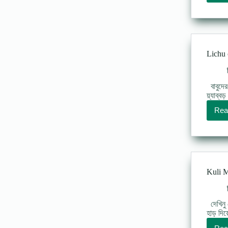
Lichu c
বাবুদের
য়্যাব্ব
Rea
Kuli M
দেখিনু 
হাড় দিয়