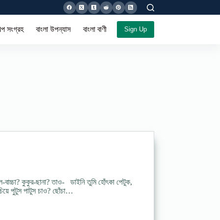
ল্প সংগ্রহ
বাংলা উপন্যাস
বাংলা বাণী সমগ্র
Sign Up
-বাচ্চা? কুকুর-ছানা? তাও- ডাইনি তুমি হোঁৎকা পেটুক,
চিয়ে পুটুস পাটুস চাও? ছোঁচা…