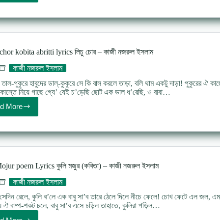
hobo
sokal
belar
pakhi
poem
lyrics
hor kobita abritti lyrics লিচু চোর – কাজী নজরুল ইসলাম
আমি
হব
কাজী নজরুল ইসলাম
সকাল
বেলার
 তাল-পুকুরে হাবুদের ডাল্-কুকুরে সে কি বাস করলে তাড়া, বলি থাম একটু দাড়া! পুকুরের ঐ 
পাখি
ড় কাস্তে নিয়ে গাছে গ্যে’ যেই চ’ড়েছি ছোট এক ডাল ধ’রেছি, ও বাবা…
d More
Lichu
chor
kobita
abritti
lyrics
লিচু
চোর
ojur poem Lyrics কুলি মজুর (কবিতা) – কাজী নজরুল ইসলাম
–
কাজী
কাজী নজরুল ইসলাম
নজরুল
ইসলাম
সেদিন রেলে, কুলি ব’লে এক বাবু সা’ব তারে ঠেলে দিলে নীচে ফেলে! চোখ ফেটে এল জল, এমনি
ে ঐ বাষ্প-শকট চলে, বাবু সা’ব এসে চড়িল তাহাতে, কুলিরা পড়িল…