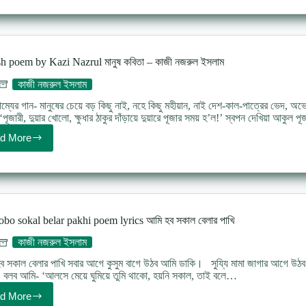
kathberali
poem
খুকি
ও
কাঠবেড়ালি
 poem by Kazi Nazrul মানুষ কবিতা – কাজী নজরুল ইসলাম
–
কাজী
কাজী নজরুল ইসলাম
নজরুল
ইসলাম
ম্যের গান- মানুষের চেয়ে বড় কিছু নাই, নহে কিছু মহীয়ান, নাই দেশ-কাল-পাত্রের ভেদ, অভে
‘পূজারী, দুয়ার খোলো, ক্ষুধার ঠাকুর দাঁড়ায়ে দুয়ারে পূজার সময় হ’ল!’ স্বপন দেখিয়া আকুল 
d More
Manush
poem
by
Kazi
Nazrul
মানুষ
কবিতা
bo sokal belar pakhi poem lyrics আমি হব সকাল বেলার পাখি
–
কাজী
কাজী নজরুল ইসলাম
নজরুল
ইসলাম
সকাল বেলার পাখি সবার আগে কুসুম বাগে উঠব আমি ডাকি। সুয্যি মামা জাগার আগে উঠব 
লব আমি- ‘আলসে মেয়ে ঘুমিয়ে তুমি থাকো, হয়নি সকাল, তাই বলে…
d More
Ami