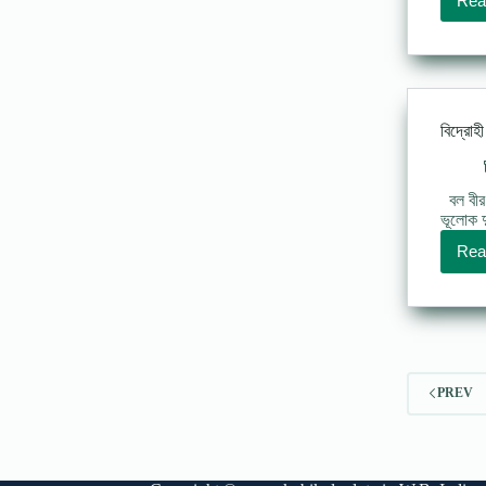
Rea
বিদ্রো
বল বীর 
ভূলোক দ
Rea
PREV