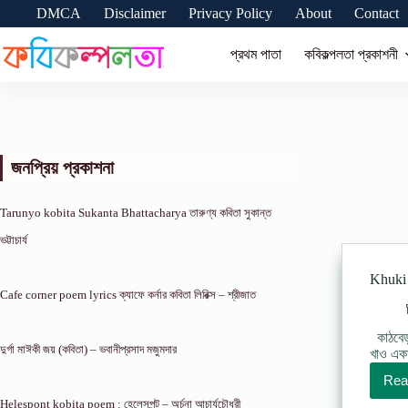
Skip
DMCA
Disclaimer
Privacy Policy
About
Contact
to
content
প্রথম পাতা
কবিকল্পলতা প্রকাশনী
জনপ্রিয় প্রকাশনা
Tarunyo kobita Sukanta Bhattacharya তারুণ্য কবিতা সুকান্ত
ভট্টাচার্য
Khuki 
Cafe corner poem lyrics ক্যাফে কর্নার কবিতা লিরিক্স – শ্রীজাত
কাঠবেড়া
দুর্গা মাঈকী জয় (কবিতা) – ভবানীপ্রসাদ মজুমদার
খাও একা
Rea
Helespont kobita poem : হেলেসপন্ট – অর্চনা আচার্যচৌধুরী