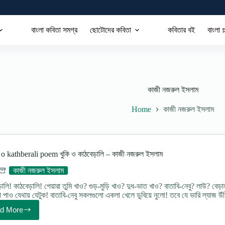
বাংলা কবিতা সমগ্র
ছোটোদের কবিতা
কবিতার বই
বাংলা গ
কাজী নজরুল ইসলাম
Home
কাজী নজরুল ইসলাম
o kathberali poem খুকি ও কাঠবেড়ালি – কাজী নজরুল ইসলাম
কাজী নজরুল ইসলাম
লি! কাঠবেড়ালি! পেয়ারা তুমি খাও? গুড়-মুড়ি খাও? দুধ-ভাত খাও? বাতাবি-নেবু? লাউ? বেড়াল
 পাও যেথায় যেটুক! বাতাবি-নেবু সকলগুলো একলা খেলে ডুবিয়ে নুলো! তবে যে ভারি ল্যাজ উঁ
d More
Khuki
o