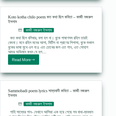
সেবক
কবিতা
–
কাজী
Koto kotha chilo poem কত কথা ছিল কবিতা – কাজী নজরুল
নজরুল
ইসলাম
ইসলাম
কাজী নজরুল ইসলাম
কত কথা ছিল বলিবার, বলা হল না। বুকে পাষাণসম রহিল তারই
বেদনা। মনে রহিল মনের আশা, মিটিল না প্রাণের পিপাসা, বুকে শুকাল
বুকের ভাষা মুখে এল না॥ এত চোখের জল এত গান, এত সোহাগ
আদর অভিমান কখন যে হল…
Read More
Koto
kotha
chilo
poem
কত
কথা
ছিল
Sammobadi poem lyrics সাম্যবাদী কবিতা – কাজী নজরুল
কবিতা
ইসলাম
–
কাজী
কাজী নজরুল ইসলাম
নজরুল
ইসলাম
গাহি সাম্যের গান- যেখানে আসিয়া এক হয়ে গেছে সব বাধা-ব্যবধান