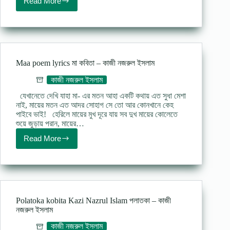
Read More
Daridro
poem
Kazi
Nazrul
Islam
দারিদ্র্য
কবিতা
Maa poem lyrics মা কবিতা – কাজী নজরুল ইসলাম
–
কাজী
কাজী নজরুল ইসলাম
নজরুল
ইসলাম
যেখানেতে দেখি যাহা মা- এর মতন আহা একটি কথায় এত সুধা মেশা
নাই, মায়ের মতন এত আদর সোহাগ সে তো আর কোনখানে কেহ
পাইবে ভাই! হেরিলে মায়ের মুখ দূরে যায় সব দুখ মায়ের কোলেতে
শুয়ে জুড়ায় পরান, মায়ের…
Read More
Maa
poem
lyrics
মা
কবিতা
–
কাজী
Polatoka kobita Kazi Nazrul Islam পলাতকা – কাজী
নজরুল
নজরুল ইসলাম
ইসলাম
কাজী নজরুল ইসলাম