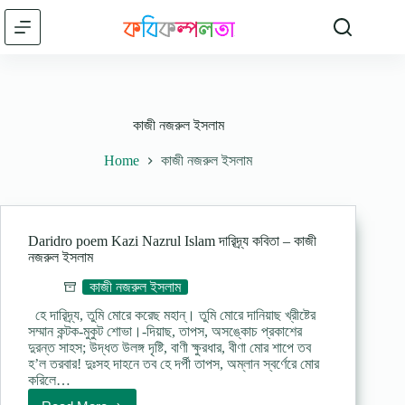
Skip
to
content
কাজী নজরুল ইসলাম
Home
কাজী নজরুল ইসলাম
Daridro poem Kazi Nazrul Islam দারিদ্র্য কবিতা – কাজী
নজরুল ইসলাম
কাজী নজরুল ইসলাম
হে দারিদ্র্য, তুমি মোরে করেছ মহান্‌। তুমি মোরে দানিয়াছ খ্রীষ্টের
সম্মান কন্টক-মুকুট শোভা।-দিয়াছ, তাপস, অসঙ্কোচ প্রকাশের
দুরন্ত সাহস; উদ্ধত উলঙ্গ দৃষ্টি, বাণী ক্ষুরধার, বীণা মোর শাপে তব
হ’ল তরবার! দুঃসহ দাহনে তব হে দর্পী তাপস, অম্লান স্বর্ণেরে মোর
করিলে…