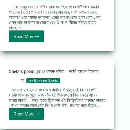
কোন্‌ সুদূরের চেনা বাঁশীর ডাক শুনেছিস্‌ ওরে চখা? ওরে আমার
পলাতকা! তোর প’ড়লো মনে কোন্‌ হারা-ঘর, স্বপন-পারের কোন্‌
অলকা? ওরে আমার পলাতকা! তোর জল ভ’রেছে চপল চোখে, বল্‌
কোন্‌ হারা-মা ডাকলো তোকে রে? ঐ গগন-সীমায় সাঁঝের ছায়ায়
হাতছানি…
Read More
Polatoka
kobita
Kazi
Nazrul
Islam
পলাতকা
–
Shebok poem lyrics সেবক কবিতা – কাজী নজরুল ইসলাম
কাজী
নজরুল
কাজী নজরুল ইসলাম
ইসলাম
সত্যকে হায় হত্যা করে অত্যাচারীর খাঁড়ায়, নেই কি রে কেউ
সত্যসাধক বুক খুলে আজ দাঁড়ায়? শিকলগুলো বিকল করে পায়ের
তলায় মাড়ায়, – বজ্র-হাতে জিন্দানের ওই ভিত্তিটাকে নাড়ায়? নাজাত
-পথের আজাদ মানব নেই কি রে কেউ বাঁচা, ভাঙতে পারে ত্রিশ…
Read More
Shebok
poem
lyrics