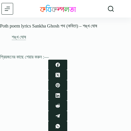
Skip
to
content
Poth poem lyrics Sankha Ghosh পথ (কবিতা) – শঙ্খ ঘোষ
শঙ্খ ঘোষ
প্রিয়জনের কাছে শেয়ার করুন :—