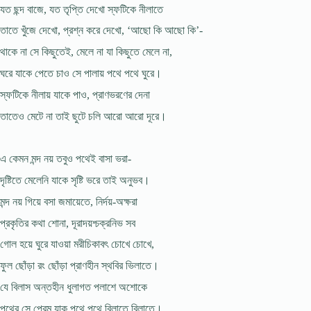
যত ছন্দ বাজে, যত তৃপ্তি দেখাে স্ফটিকে নীলাতে
তাতে খুঁজে দেখাে, প্রশ্ন করে দেখাে, ‘আছো কি আছো কি’-
থাকে না সে কিছুতেই, মেলে না যা কিছুতে মেলে না,
ঘরে যাকে পেতে চাও সে পালায় পথে পথে ঘুরে।
স্ফটিকে নীলায় যাকে পাও, প্রাণভরণের দেনা
তাতেও মেটে না তাই ছুটে চলি আরাে আরাে দূরে।
এ কেমন মন্দ নয় তবুও পথেই বাসা ভরা-
দৃষ্টিতে মেলেনি যাকে সৃষ্টি ভরে তাই অনুভব।
মন্দ নয় গিয়ে বসা জমায়েতে, নির্দয়-অক্ষরা
প্রকৃতির কথা শােনা, দূরাদয়শ্চক্রনিভ সব
গােল হয়ে ঘুরে যাওয়া মরীচিকাবৎ চোখে চোখে,
ফুল ছোঁড়া রং ছোঁড়া প্রাণহীন স্থবির ভিলাতে।
যে বিলাস অন্তহীন ধুলাগত পলাশে অশােকে
পথের সে প্রেম যাক পথে পথে বিলাতে বিলাতে।