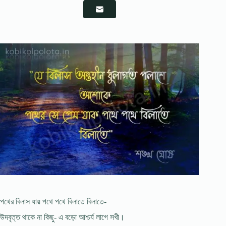
পথের বিলাস যায় পথে পথে বিলাতে বিলাতে-
উদবৃত্ত থাকে না কিছু- এ বড়াে আশ্চর্য লাগে সখী।