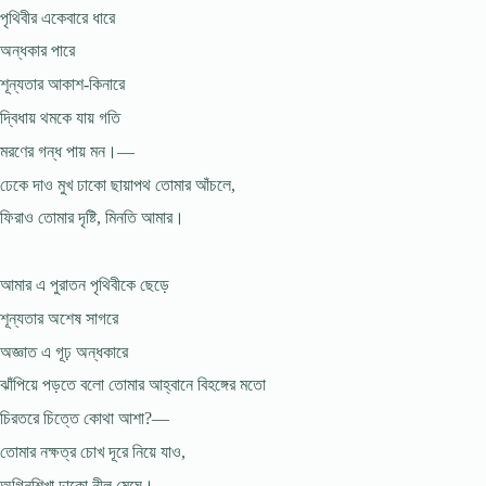
পৃথিবীর একেবারে ধারে
অন্ধকার পারে
শূন্যতার আকাশ-কিনারে
দ্বিধায় থমকে যায় গতি
মরণের গন্ধ পায় মন।—
ঢেকে দাও মুখ ঢাকো ছায়াপথ তোমার আঁচলে,
ফিরাও তোমার দৃষ্টি, মিনতি আমার।
আমার এ পুরাতন পৃথিবীকে ছেড়ে
শূন্যতার অশেষ সাগরে
অজ্ঞাত এ গূঢ় অন্ধকারে
ঝাঁপিয়ে পড়তে বলো তোমার আহ্বানে বিহঙ্গের মতো
চিরতরে চিত্তে কোথা আশা?—
তোমার নক্ষত্র চোখ দূরে নিয়ে যাও,
অগ্নিশিখা ঢাকো নীল মেঘে।