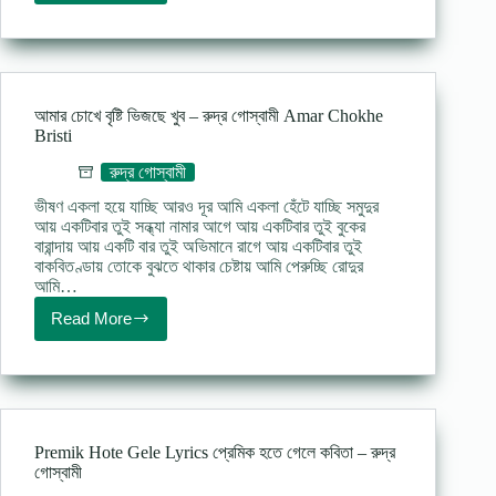
tomake
poem
অভিরূপ
তোমাকে
কবিতা
–
আমার চোখে বৃষ্টি ভিজছে খুব – রুদ্র গােস্বামী Amar Chokhe
রুদ্র
Bristi
গোস্বামী
রুদ্র গোস্বামী
ভীষণ একলা হয়ে যাচ্ছি আরও দূর আমি একলা হেঁটে যাচ্ছি সমুদুর
আয় একটিবার তুই সন্ধ্যা নামার আগে আয় একটিবার তুই বুকের
বারান্দায় আয় একটি বার তুই অভিমানে রাগে আয় একটিবার তুই
বাকবিতণ্ডায় তােকে বুঝতে থাকার চেষ্টায় আমি পেরুচ্ছি রােদুর
আমি…
Read More
আমার
চোখে
বৃষ্টি
ভিজছে
খুব
–
রুদ্র
Premik Hote Gele Lyrics প্রেমিক হতে গেলে কবিতা – রুদ্র
গােস্বামী
গোস্বামী
Amar