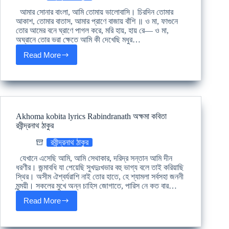
নজরুল
ইসলাম
আমার সোনার বাংলা, আমি তোমায় ভালোবাসি। চিরদিন তোমার
আকাশ, তোমার বাতাস, আমার প্রাণে বাজায় বাঁশি ॥ ও মা, ফাগুনে
তোর আমের বনে ঘ্রাণে পাগল করে, মরি হায়, হায় রে— ও মা,
অঘ্রানে তোর ভরা ক্ষেতে আমি কী দেখেছি মধুর…
Read More
Amar
sonar
bangla
lyrics
আমার
সোনার
বাংলা
Akhoma kobita lyrics Rabindranath অক্ষমা কবিতা
কবিতা
রবীন্দ্রনাথ ঠাকুর
(গান)
লিরিক্স
রবীন্দ্রনাথ ঠাকুর
যেখানে এসেছি আমি, আমি সেথাকার, দরিদ্র সন্তান আমি দীন
ধরণীর। জন্মাবধি যা পেয়েছি সুখদুঃখভার বহু ভাগ্য বলে তাই করিয়াছি
স্থির। অসীম ঐশ্বর্যরাশি নাই তোর হাতে, হে শ্যামলা সর্বসহা জননী
মৃন্ময়ী। সকলের মুখে অন্ন চাহিস জোগাতে, পারিস নে কত বার…
Read More
Akhoma
kobita
lyrics