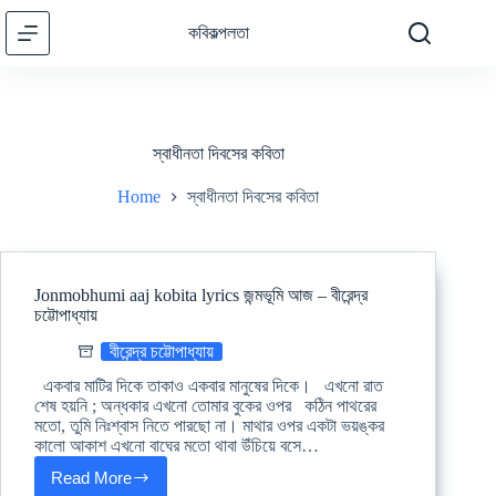
Skip
to
কবিকল্পলতা
content
স্বাধীনতা দিবসের কবিতা
Home
স্বাধীনতা দিবসের কবিতা
Jonmobhumi aaj kobita lyrics জন্মভূমি আজ – বীরেন্দ্র
চট্টোপাধ্যায়
বীরেন্দ্র চট্টোপাধ্যায়
একবার মাটির দিকে তাকাও একবার মানুষের দিকে। এখনো রাত
শেষ হয়নি ; অন্ধকার এখনো তোমার বুকের ওপর কঠিন পাথরের
মতো, তুমি নিঃশ্বাস নিতে পারছো না। মাথার ওপর একটা ভয়ঙ্কর
কালো আকাশ এখনো বাঘের মতো থাবা উঁচিয়ে বসে…
Read More
Jonmobhumi