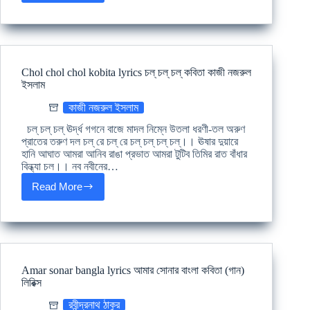
aaj
kobita
lyrics
জন্মভূমি
আজ
–
Chol chol chol kobita lyrics চল্ চল্ চল্ কবিতা কাজী নজরুল
বীরেন্দ্র
ইসলাম
চট্টোপাধ্যায়
কাজী নজরুল ইসলাম
চল্ চল্ চল্ ঊর্দ্ধ গগনে বাজে মাদল নিম্নে উতলা ধরণী-তল অরুণ
প্রাতের তরুণ দল চল্ রে চল্ রে চল্ চল্ চল্ চল্।। ঊষার দুয়ারে
হানি আঘাত আমরা আনিব রাঙা প্রভাত আমরা টুটিব তিমির রাত বাঁধার
বিন্ধ্যা চল।। নব নবীনের…
Read More
Chol
chol
chol
kobita
lyrics
চল্
চল্
Amar sonar bangla lyrics আমার সোনার বাংলা কবিতা (গান)
চল্
লিরিক্স
কবিতা
কাজী
রবীন্দ্রনাথ ঠাকুর