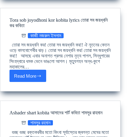
Rabindranath
অক্ষমা
কবিতা
রবীন্দ্রনাথ
Tora sob joyodhoni kor kobita lyrics তোরা সব জয়ধ্বনি
ঠাকুর
কর কবিতা
কাজী নজরুল ইসলাম
তোরা সব জয়ধ্বনি কর! তোরা সব জয়ধ্বনি কর!! ঐ নূতনের কেতন
ওড়ে কালবোশেখীর ঝড়। তোরা সব জয়ধ্বনি কর! তোরা সব জয়ধ্বনি
কর!! আসছে এবার অনাগত প্রলয় নেশায় নৃত্য পাগল, সিন্ধুপারের
সিংহদ্বারে ধমক ভেনে ভাঙলো আগল। মৃত্যুগহন অন্ধ-কুপে
মহাকালের…
Read More
Tora
sob
joyodhoni
kor
kobita
lyrics
তোরা
Ashader shart kobita আসাদের শার্ট কবিতা শামসুর রাহমান
সব
জয়ধ্বনি
শামসুর রহমান
কর
কবিতা
গুচ্ছ গুচ্ছ রক্তকরবীর মতো কিংবা সূর্যাস্তের জ্বলন্ত মেঘের মতো