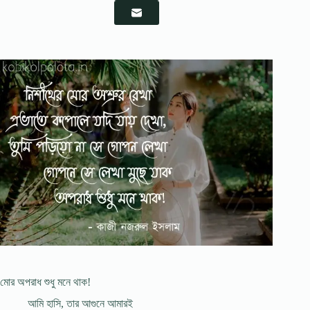
মোর অপরাধ শুধু মনে থাক!
আমি হাসি, তার আগুনে আমারই