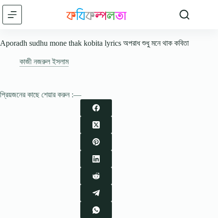
Skip
to
content
Aporadh sudhu mone thak kobita lyrics অপরাধ শুধু মনে থাক কবিতা
কাজী নজরুল ইসলাম
প্রিয়জনের কাছে শেয়ার করুন :—