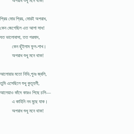
অপরাধ শুধু মনে থাক!
প্রিয় মোর প্রিয়, মোরই অপরাধ,
কেন জেগেছিল এত আশা সাধ!
যত ভালোবাসা, তত পরমাদ,
কেন ছুঁইলাম ফুল-শাখ।
অপরাধ শুধু মনে থাক!
আলোয়ার মতো নিভি,পুনঃ জ্বলি,
তুমি এসেছিলে শুধু কুতূহলী,
আলেয়াও কাঁদে কারও পিছে চলি—
এ কাহিনি নব মুছে যাক।
অপরাধ শুধু মনে থাক!